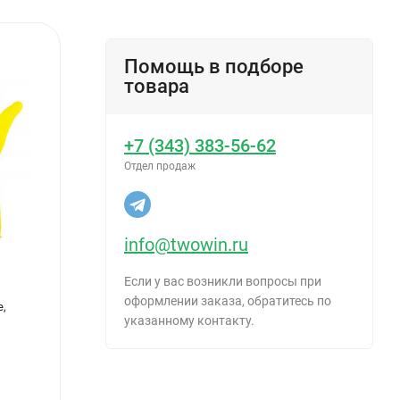
Помощь в подборе
товара
+7 (343) 383-56-62
Отдел продаж
info@twowin.ru
Если у вас возникли вопросы при
оформлении заказа, обратитесь по
е,
Наколенники защитные с пластмассовой
Перча
указанному контакту.
чашкой РемоКолор 22-4-013
размер
350
36
₽
/
Пар (2 шт.)
₽