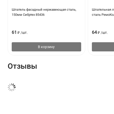
Шпатель фасадный нержавеющая сталь,
Шпательная л
150мм Сибртех 85436
сталь РемоКол
61
64
₽
/
шт.
₽
/
шт.
В корзину
Отзывы