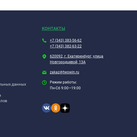
КОНТАКТЫ
+7 (343) 383-56-62
+7 (343) 382-63-22
620092, г. Екатеринбург, улица
Новгородцевой, 13А
zakaz@twowin.ru
Режим работы:
альных данных
Пн-Сб 9:00—19:00
в
алов