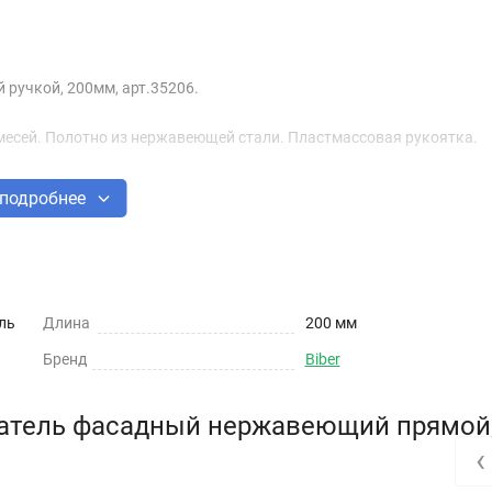
ручкой, 200мм, арт.35206.
месей. Полотно из нержавеющей стали. Пластмассовая рукоятка.
подробнее
ль
Длина
200 мм
Бренд
Biber
патель фасадный нержавеющий прямой
‹