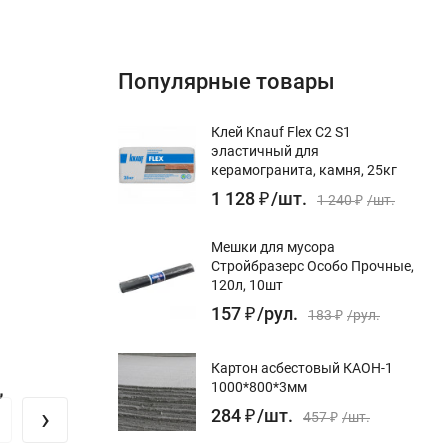
Популярные товары
Клей Knauf Flex С2 S1
эластичный для
керамогранита, камня, 25кг
1 128
₽
/
шт.
1 240
₽
/
шт.
Мешки для мусора
Стройбразерс Особо Прочные,
120л, 10шт
157
₽
/
рул.
183
₽
/
рул.
Картон асбестовый КАОН-1
,
1000*800*3мм
›
284
₽
/
шт.
457
₽
/
шт.