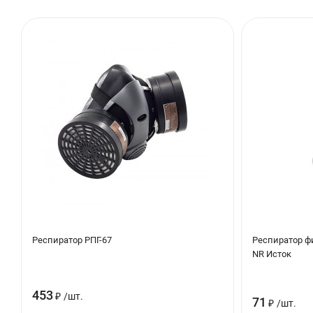
Респиратор РПГ-67
Респиратор ф
NR Исток
453
₽
/
шт.
71
₽
/
шт.