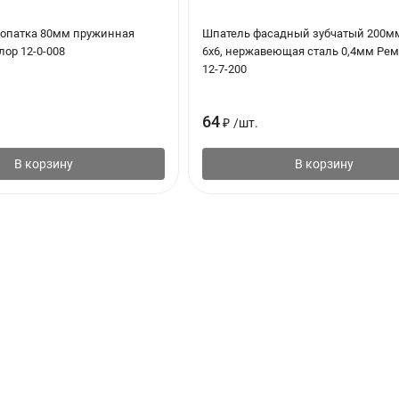
опатка 80мм пружинная
Шпатель фасадный зубчатый 200мм
ор 12-0-008
6х6, нержавеющая сталь 0,4мм Ре
12-7-200
64
₽
/
шт.
В корзину
В корзину