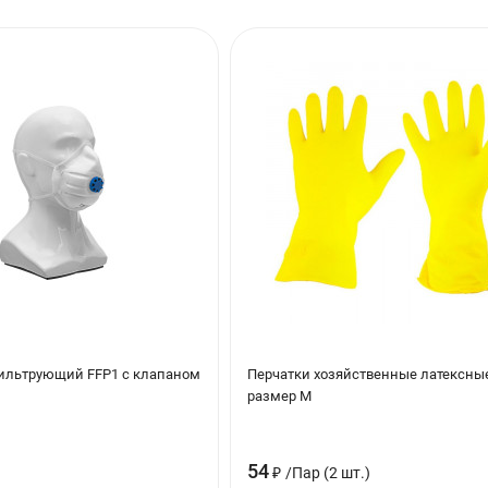
ильтрующий FFP1 с клапаном
Перчатки хозяйственные латексны
размер M
54
₽
/
Пар (2 шт.)