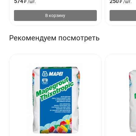
574
250
₽
/
шт.
₽
/
шт.
Температура нанесения, °С: от +10 до +30
Упаковка: Пластиковое ведро
В корзину
Фасовка: 5 кг, 20 кг
Хранение: 18 месяцев со дня изготовления при условии хране
Рекомендуем посмотреть