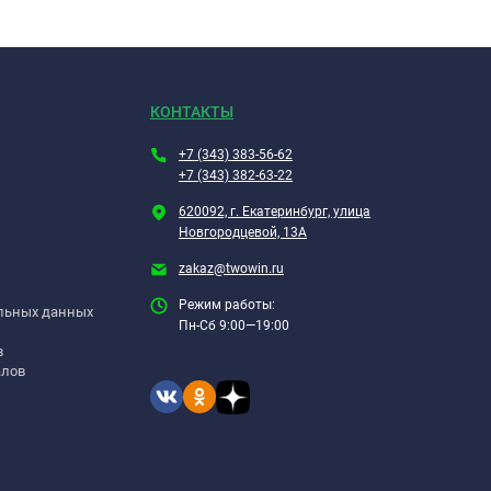
КОНТАКТЫ
+7 (343) 383-56-62
+7 (343) 382-63-22
620092, г. Екатеринбург, улица
Новгородцевой, 13А
zakaz@twowin.ru
Режим работы:
альных данных
Пн-Сб 9:00—19:00
в
алов