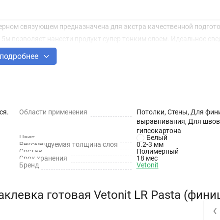
мерном связующем предназначена для экстра качественной подгото
5м позволяет нанести продукт супер тонким слоем. Идеальное све
альную гладкость. Для внутренних работ в сухих помещениях.
подробнее
й, и она непригодна для выравнивания полов или оснований под об
ся.
Области применения
Потолки, Стены, Для фи
выравнивания, Для швов
ния слоев более 3 мм.
гипсокартона
Цвет
Белый
Рекомендуемая толщина слоя
0.2-3 мм
Состав
Полимерный
Срок хранения
18 мес
Бренд
Vetonit
клевка готовая Vetonit LR Pasta (фини
‹