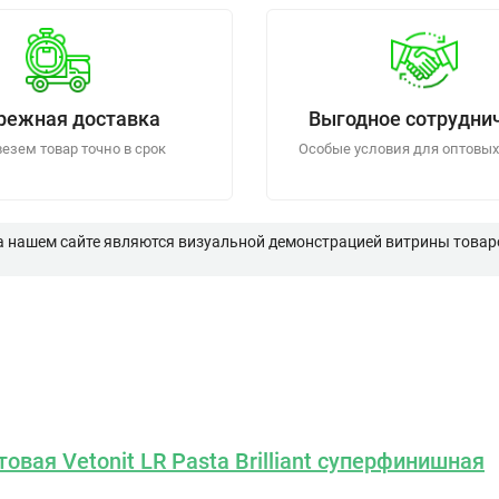
режная доставка
Выгодное сотрудни
езем товар точно в срок
Особые условия для оптовых
а нашем сайте являются визуальной демонстрацией витрины товаро
овая Vetonit LR Pasta Brilliant суперфинишная