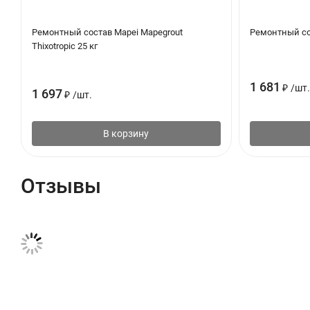
Ремонтный состав Mapei Mapegrout
Ремонтный сос
Thixotropic 25 кг
1 681
₽
/
шт.
1 697
₽
/
шт.
В корзину
Отзывы