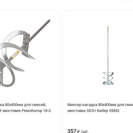
.vetonit KR, weber.vetonit LR+, гипсовыми штукатурками Weber-Veto
лит. Поверхности из минеральных материалов.
онит Паста
ка 80х400мм для смесей,
Миксер насадка 80х400мм для сме
 хвостовик РемоКолор 18-2-
хвостовик SDS+ Бибер 35842
357
₽
/
шт.