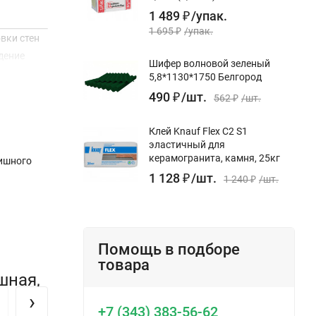
1 489
₽
/
упак.
1 695
₽
/
упак.
вки стен
дение
Шифер волновой зеленый
5,8*1130*1750 Белгород
490
₽
/
шт.
562
₽
/
шт.
Клей Knauf Flex С2 S1
лицовку
эластичный для
керамогранита, камня, 25кг
нишного
1 128
₽
/
шт.
1 240
₽
/
шт.
Помощь в подборе
товара
шная,
›
+7 (343) 383-56-62