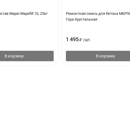
тав Mapei Mapefill 10, 25кг
Ремонтная смесь для бетона МБР50
Гора Хрустальная
1 495
₽
/
шт.
В корзину
В корзину