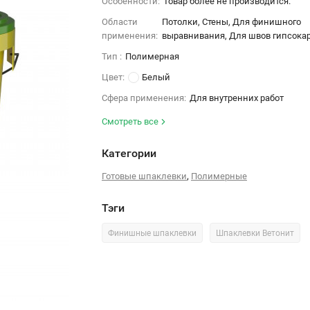
Особенности:
Товар более не производится.
Области
Потолки, Стены, Для финишного
применения:
выравнивания, Для швов гипсока
Тип :
Полимерная
Цвет:
Белый
Сфера применения:
Для внутренних работ
Смотреть все
Категории
,
Готовые шпаклевки
Полимерные
Тэги
Финишные шпаклевки
Шпаклевки Ветонит