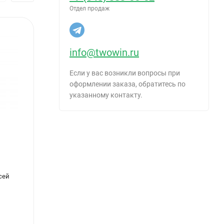
Отдел продаж
nit.
info@twowin.ru
Если у вас возникли вопросы при
оформлении заказа, обратитесь по
указанному контакту.
сей
Миксер насадка 100х450мм, хвостовик
Миксе
SDS+ Сибртех 84777
грави
295
264
₽
/
шт.