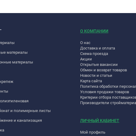
Г
О КОМПАНИИ
териалы
О нас
Доставка и оплата
ные материалы
Схема проезда
Акции
онные материалы
Открытые вакансии
Обмен и возврат товаров
Новости и статьи
Карта сайта
 крепеж
Политика обработки персон
енты
Условия продажи товаров
Критерии отбора поставщико
полиэтиленовая
Производители стройматери
бонат и полимерные листы
бжение и канализация
ЛИЧНЫЙ КАБИНЕТ
ка
Мой профиль