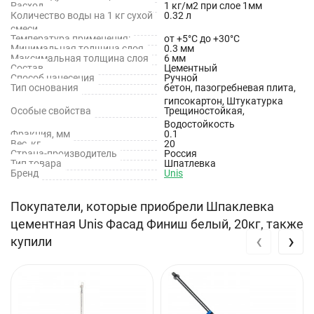
цементным (бетон, штукатурки, шпатлёвки) и ГКЛ, ГВЛ, ПГП.
Расход
1 кг/м2 при слое 1мм
Количество воды на 1 кг сухой
0.32 л
смеси
Свойства
Температура применения:
от +5°С до +30°С
Минимальная толщина слоя
0.3 мм
Максимальная толщина слоя
6 мм
Для внутренних и наружных работ
Состав
Цементный
Способ нанесения
Ручной
Тип основания
бетон, пазогребневая плита,
Высокая паропроницаемость
гипсокартон, Штукатурка
Особые свойства
Трещиностойкая,
Водостойкая
Водостойкость
Фракция, мм
0.1
Идеальна под окрашивание
Вес, кг
20
Страна-производитель
Россия
Тип товара
Шпатлевка
Высокопрочная
Бренд
Unis
Трещиностойкая
Покупатели, которые приобрели Шпаклевка
Толщина слоя от 0.3 до 6 мм
цементная Unis Фасад Финиш белый, 20кг, также
‹
›
купили
Технические характеристики
Состав: Белый мелкофракционный наполнитель, белый
цемент, модифицирующие добавки