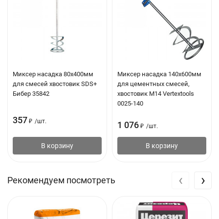
Цвет: Белый
Основная фракция наполнителя, не более: 0.1 мм
Температура работ и основания: от +5°С до +30°С
Количество воды на 20 кг сухой смеси, : 6.0-7.2 л
Толщина слоя: 0.3-6.0 мм
Миксер насадка 80х400мм
Миксер насадка 140х600мм
для смесей хвостовик SDS+
для цементных смесей,
Расход при толщине слоя 1 мм: 1.0-1.1 кг/м2
Бибер 35842
хвостовик М14 Vertextools
0025-140
Жизнеспособность раствора: 180 мин
357
Время высыхания слоя толщиной 1 мм: 1-2 сут
₽
/
шт.
1 076
₽
/
шт.
Прочность при сжатии: 7 МПа
В корзину
В корзину
Предел прочности на растяжение при изгибе: 3 МПа
Прочность сцепления с основанием: 0.5 МПа
‹
›
Рекомендуем посмотреть
Коэффициент паропроницаемости, не менее: 0.04
мг/(м*ч*Па)