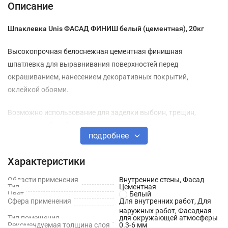
Описание
Шпаклевка Unis ФАСАД ФИНИШ белый (цементная), 20кг
Высокопрочная белоснежная цементная финишная
шпатлевка для выравнивания поверхностей перед
окрашиванием, нанесением декоративных покрытий,
оклейкой обоями.
Возможно использование для заделки выбоин, трещин,
раковин глубиной до 6 мм.
подробнее
Применяется для наружных работ, а также внутри сухих,
Характеристики
влажных, отапливаемых и неотапливаемых помещений.
Области применения
Внутренние стены, Фасад
Может наноситься как ручным так и механизированным
Тип
Цементная
Цвет
Белый
способом
Сфера применения
Для внутренних работ, Для
наружных работ, Фасадная
Тип помещения
для окружающей атмосферы
Применяется по недеформирующимся основаниям:
Рекомендуемая толщина слоя
0.3-6 мм