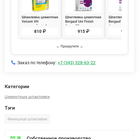
Шпаклевка цементная
Шпатлевка цементная
Шпатлевка цемент
Vetonit VH
Bergauf Uni Finish
Bergauf Finish Zem
влагостойкая, белая
белая 20 кг
финишная
20 кг
белоснежная 20 кг
810 ₽
915 ₽
915 ₽
← Прокрутите →
Заказ по телефону:
+7 (343) 328-63-22
Категории
Цементные шпаклевки
Тэги
Финишные шпаклевки
Собственное производство