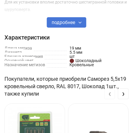
Для их установки вполне достаточно шестигранной головки и
шуруповерта.
подробнее
Характеристики
Длина метиза
19 мм
Диаметр
5.5 мм
Единица измерения
шт
Основной цвет
Шоколадный
Назначение метизов
Кровельные
Покупатели, которые приобрели Саморез 5,5х19
кровельный сверло, RAL 8017, Шоколад 1шт.,
‹
›
также купили
Примерный вес саморезов