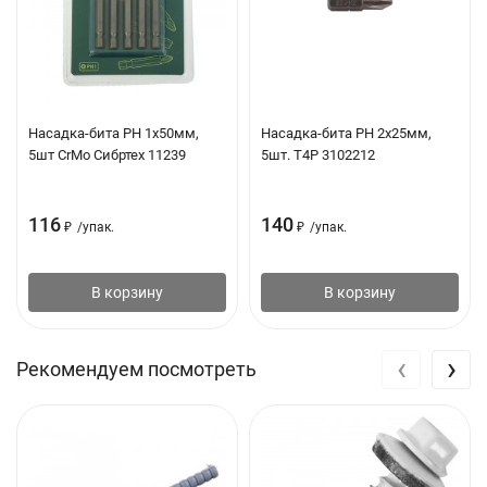
Насадка-бита PH 1х50мм,
Насадка-бита PH 2х25мм,
5шт CrMo Сибртех 11239
5шт. T4P 3102212
116
140
₽
/
упак.
₽
/
упак.
В корзину
В корзину
‹
›
Рекомендуем посмотреть
количество саморезов в килограмме