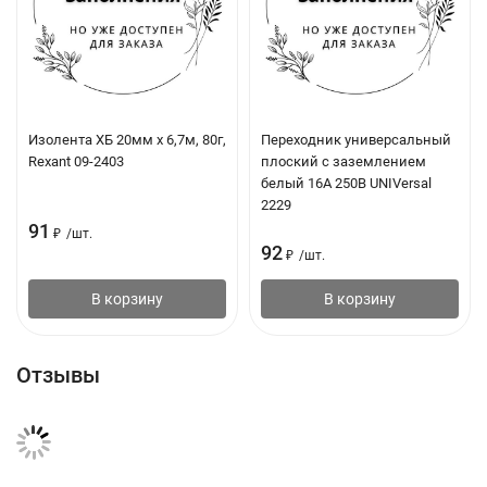
Изолента ХБ 20мм х 6,7м, 80г,
Переходник универсальный
Rexant 09-2403
плоский с заземлением
белый 16А 250В UNIVersal
2229
91
₽
/
шт.
92
₽
/
шт.
В корзину
В корзину
Отзывы