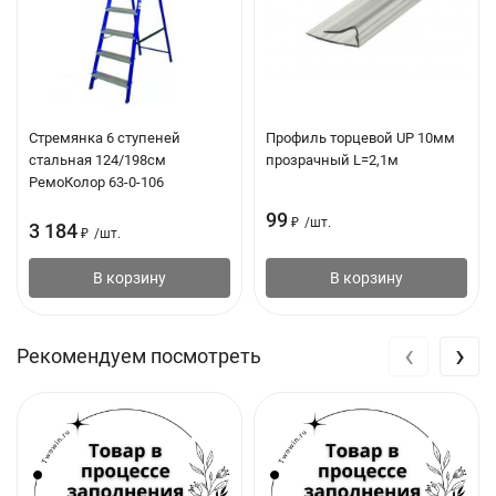
Стремянка 6 ступеней
Профиль торцевой UP 10мм
стальная 124/198см
прозрачный L=2,1м
РемоКолор 63-0-106
99
₽
/
шт.
3 184
₽
/
шт.
В корзину
В корзину
‹
›
Рекомендуем посмотреть