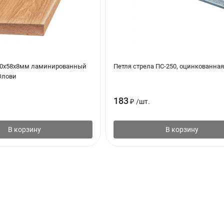
00х58х8мм ламинированный
Петля стрела ПС-250, оцинкованна
Олови
183
₽
/
шт.
В корзину
В корзину