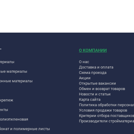
Г
О КОМПАНИИ
териалы
О нас
Доставка и оплата
ные материалы
Схема проезда
Акции
онные материалы
Открытые вакансии
Обмен и возврат товаров
Новости и статьи
Карта сайта
 крепеж
Политика обработки персон
енты
Условия продажи товаров
Критерии отбора поставщико
полиэтиленовая
Производители стройматери
бонат и полимерные листы