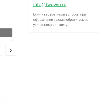
Саморез для ГВЛ KNAUF MN 3,9х28мм
Самор
info@twowin.ru
острый 1000шт
7004, 
Если у вас возникли вопросы при
оформлении заказа, обратитесь по
1 087
958
₽
/
упак.
указанному контакту.
В корзину
›