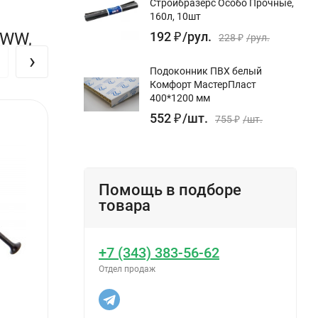
Стройбразерс Особо Прочные,
160л, 10шт
 WW,
192
₽
/
рул.
228
₽
/
рул.
›
Подоконник ПВХ белый
Комфорт МастерПласт
400*1200 мм
552
₽
/
шт.
755
₽
/
шт.
Помощь в подборе
товара
+7 (343) 383-56-62
Отдел продаж