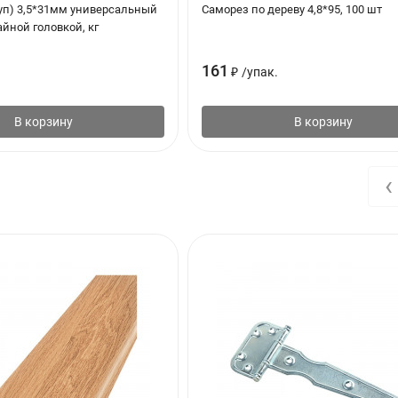
уп) 3,5*31мм универсальный
Саморез по дереву 4,8*95, 100 шт
йной головкой, кг
161
₽
/
упак.
В корзину
В корзину
‹