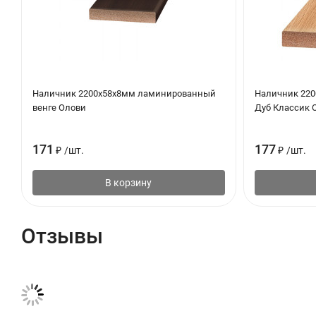
Наличник 2200х58х8мм ламинированный
Наличник 22
венге Олови
Дуб Классик 
171
177
₽
/
шт.
₽
/
шт.
В корзину
Отзывы