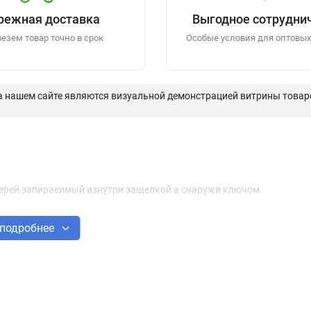
режная доставка
Выгодное сотрудни
езем товар точно в срок
Особые условия для оптовых
а нашем сайте являются визуальной демонстрацией витрины товаро
ерей запираеимый изнутри защелкой а снаружи ключом.
подробнее