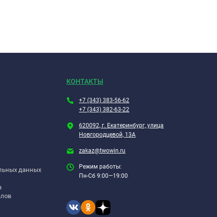
КОНТАКТЫ
+7 (343) 383-56-62
+7 (343) 382-63-22
620092, г. Екатеринбург, улица
Новгородцевой, 13А
zakaz@twowin.ru
Режим работы:
альных данных
Пн-Сб 9:00—19:00
в
алов