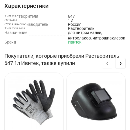
Характеристики
Объём: 1 л
Тип растворителя
647
Объем
1 л
Страна-производитель
Россия
Тип товара
Растворитель
Назначение
для нитроэмалей,
нитролаков, нитрошпаклевок
Бренд
Ивитек
Покупатели, которые приобрели Растворитель
‹
›
647 1л Ивитек, также купили