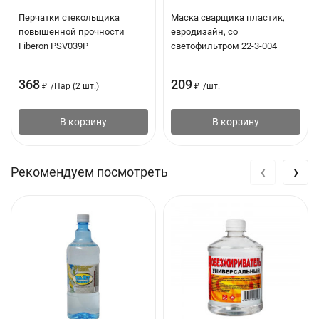
Перчатки стекольщика
Маска сварщика пластик,
повышенной прочности
евродизайн, со
Fiberon PSV039P
светофильтром 22-3-004
368
209
₽
/
Пар (2 шт.)
₽
/
шт.
В корзину
В корзину
‹
›
Рекомендуем посмотреть