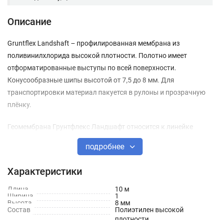
Описание
Gruntflex Landshaft – профилированная мембрана из
поливинилхлорида высокой плотности. Полотно имеет
отформатированные выступы по всей поверхности.
Конусообразные шипы высотой от 7,5 до 8 мм. Для
транспортировки материал пакуется в рулоны и прозрачную
плёнку.
Геомембрана Грунтфлекс Ландшафт относится к линейке
профессиональных материалов, так её конструкция
подробнее
рассчитана на сложные условия эксплуатации и нагрузки.
Количество выступов на квадратный метр площади
Характеристики
обеспечивает равномерное распределение сжимающих
усилий, а прочное полимерное геополотно способно
Длина
10 м
Ширина
1
выдерживать большое натяжение без порывов.
Высота
8 мм
Состав
Полиэтилен высокой
Функциональный материал со сложным профилем
плотности