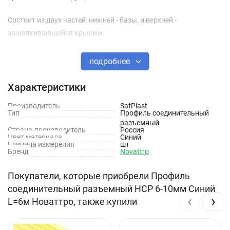
Состоит из двух частей: нижней - базы, и верхней -
защелкивающейся крышки.
подробнее
Характеристики
Производитель
SafPlast
Тип
Профиль соединительный
разъемный
Страна-производитель
Россия
Цвет материала
Синий
Единица измерения
шт
Бренд
Novattro
Покупатели, которые приобрели Профиль
соединительный разъемный НCР 6-10мм Синий
‹
›
L=6м Новаттро, также купили