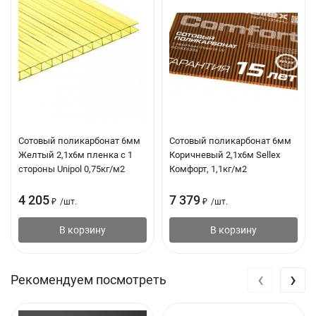
Сотовый поликарбонат 6мм
Сотовый поликарбонат 6мм
Желтый 2,1х6м пленка с 1
Коричневый 2,1х6м Sellex
стороны Unipol 0,75кг/м2
Комфорт, 1,1кг/м2
4 205
7 379
₽
/
шт.
₽
/
шт.
В корзину
В корзину
‹
›
Рекомендуем посмотреть