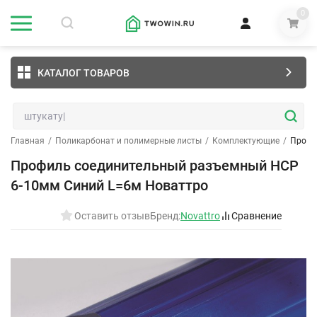
0
КАТАЛОГ ТОВАРОВ
Главная
/
Поликарбонат и полимерные листы
/
Комплектующие
/
Профи
Профиль соединительный разъемный НCР
6-10мм Синий L=6м Новаттро
Оставить отзыв
Бренд:
Novattro
Сравнение