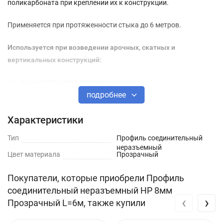
поликарбоната при креплении их к конструкции.
Применяется при протяженности стыка до 6 метров.
Используется при возведении арочных, скатных и
вертикальных конструкций:
дачных парников (теплиц);
подробнее
навесов, беседок;
террас и других строений с цветной, прозрачной или
Характеристики
полупрозрачной крышей.
Тип
Профиль соединительный
неразъемный
Отличается от разъемного аналога меньшей стоимостью и не
Цвет материала
Прозрачный
требует закрепления саморезами на поверхности каркаса.
Покупатели, которые приобрели Профиль
Соединительный неразъемный профиль имеет
соединительный неразъемный НР 8мм
‹
›
фиксированную длину 6 метров. Перед применением
Прозрачный L=6м, также купили
допускается индивидуальная обрезка по размеру