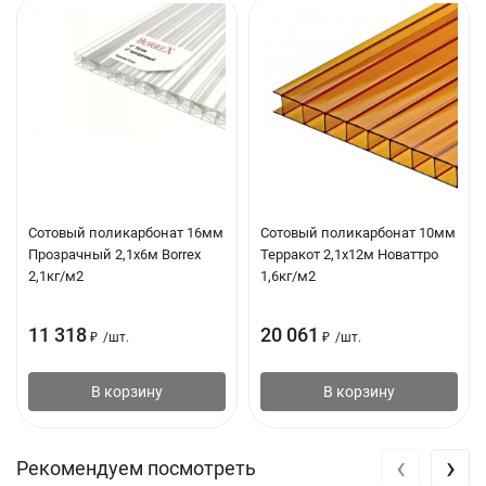
стыковочного соединения. Чтобы осуществить стыковку,
поликарбонатные панели заводятся в специальные пазы
профиля. При этом выдерживается термический зазор в 3-3,5
мм.
Размер паза должен соответствовать толщине используемой
панели. На соответствие указывает последняя цифра
маркировки профиля. Например, НР 8 подходит для
поликарбоната с 8-ми миллиметровыми стенками.
Сотовый поликарбонат 16мм
Сотовый поликарбонат 10мм
Одновременно с этим рекомендуется подбирать материалы
Прозрачный 2,1х6м Borrex
Терракот 2,1х12м Новаттро
схожей цветовой гаммы. Чтобы не допустить попадание
2,1кг/м2
1,6кг/м2
влаги, мусора и насекомых, применяются специальные
торцевые заглушки.
11 318
20 061
₽
/
шт.
₽
/
шт.
В корзину
В корзину
‹
›
Рекомендуем посмотреть