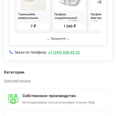
Термошайба
Профиль
Профиль торцевой
универсальная
соединительный
4мм прозрачный
прозрачная
разъемный НCР 6-
L=2,1м
10мм прозрачный
7 ₽
1 260 ₽
82 ₽
L=6м Новаттро
← Прокрутите →
Заказ по телефону:
+7 (343) 328-63-22
Категории
Комплектующие
Собственное производство
Изготавливаем полиэтиленовую пленку ПВД