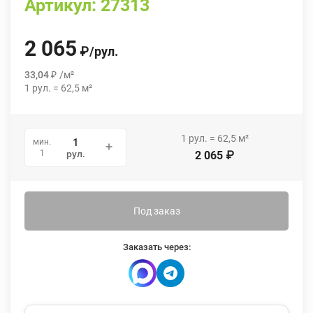
Артикул:
27313
2 065
₽
/
рул.
33,04
₽
/
м²
1
рул.
=
62,5
м²
1
рул.
=
62,5
м²
мин.
1
рул.
2 065
₽
Под заказ
Заказать через: