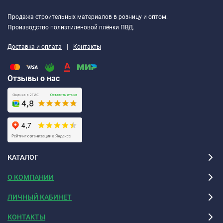
ПАРАМЕТР
ЗНАЧЕНИЕ
Продажа строительных материалов в розницу и оптом.
Производство полиэтиленовой плёнки ПВД.
Цвет вспененной основы
Натуральный
|
Доставка и оплата
Контакты
Водопоглощение за 24 часа, %
0,94
Отзывы о нас
Коэффициент теплопроводности,
0,046
Вт/м*°С
Поверхостная плотность, г/м2
60-1000
Пожарные характеристики
Г2-Г4
КАТАЛОГ
Диапазон рабочих температур, °С
-40 + 90 (90
О КОМПАНИИ
для
кратковременного
ЛИЧНЫЙ КАБИНЕТ
использования)
КОНТАКТЫ