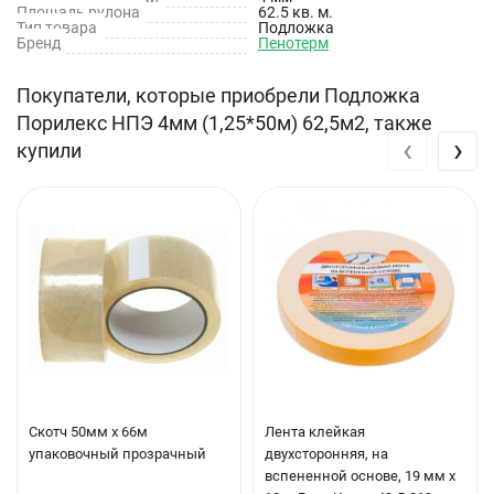
Площадь рулона
62.5 кв. м.
теплоизоляции трубопроводов
Тип товара
Подложка
Бренд
Пенотерм
В легкой промышленности: товары для спорта и отдыха,
стельки для обуви, ортопедические изделия
Покупатели, которые приобрели Подложка
В изготовлении упаковки для различных изделий
Порилекс НПЭ 4мм (1,25*50м) 62,5м2, также
‹
›
купили
В торговом и холодильном оборудовании: теплоизоляция
холодильных лотков, прилавков, контейнеров
В оборонной промышленности: теплоизоляция и
шумоизоляция военной транспортной техники; упаковка
боеприпасов; упаковка навигационных приборов
В кораблестроении: тепло- и звукоизоляция кают и
трубопроводов
Основные свойства:
Скотч 50мм х 66м
Лента клейкая
Долговечность с сохранением физико-химических свойств
упаковочный прозрачный
двухсторонняя, на
вспененной основе, 19 мм х
Экономичность: благодаря малой толщине практически