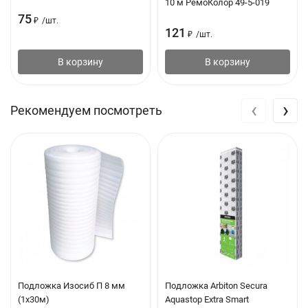
10 м РемоКолор 49-5-019
не уменьшает полезную площадь, а также не требует
75
₽
/
шт.
применения дополнительной изоляции
121
₽
/
шт.
Удобство монтажа: быстро и легко монтируется на
В корзину
В корзину
различные поверхности
Не подвержен гниению и физическому старению
‹
›
Рекомендуем посмотреть
Стоек к агрессивным средам
Физико-механические характеристики
ПАРАМЕТР
ЗНАЧЕНИЕ
1
Цвет
белый
2
Водопоглощение (96 ч), по объему, %,
1
менее
Подложка Изосиб П 8 мм
Подложка Arbiton Secura
(1х30м)
Aquastop Extra Smart