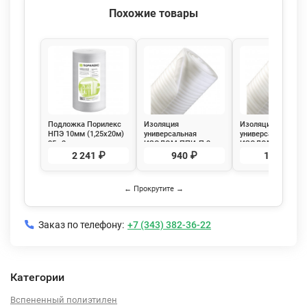
Похожие товары
Подложка Порилекс
Изоляция
Изоляция
НПЭ 10мм (1,25х20м)
универсальная
универсальная
25м2
ИЗОДОМ ППИ-П 2 мм
ИЗОДОМ ППИ-П 8
(1*50 м) 50 м2
(1*25 м) 25 м2
2 241 ₽
940 ₽
1 710 ₽
← Прокрутите →
Заказ по телефону:
+7 (343) 382-36-22
Категории
Вспененный полиэтилен