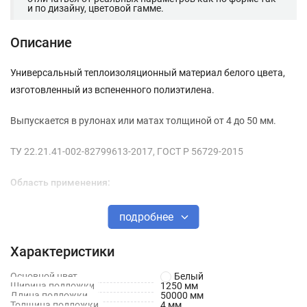
и по дизайну, цветовой гамме.
Описание
Универсальный теплоизоляционный материал белого цвета,
изготовленный из вспененного полиэтилена.
Выпускается в рулонах или матах толщиной от 4 до 50 мм.
ТУ 22.21.41-002-82799613-2017, ГОСТ Р 56729-2015
Область применения:
В строительстве: для основного или дополнительного
подробнее
утепления ограждающих конструкций в малоэтажном или
частном домостроении, для тепло-, гидро-, паро- и
Характеристики
звукоизоляция кровли, стен и пола; утепления дверей,
Основной цвет
Белый
уплотнения стеклопакетов; утепления и шумоизоляции
Ширина подложки
1250 мм
Длина подложки
50000 мм
систем вентиляции, кондиционирования и канализации;
Толщина подложки
4 мм