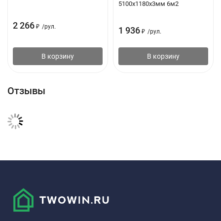
3
Коэффициент теплопроводности, Вт/
≤0,048 при
5100х1180х3мм 6м2
м∙⁰C
25⁰С
2 266
₽
/
рул.
1 936
₽
/
рул.
4
Диапазон рабочих температур, °С
от -60 до
+90
В корзину
В корзину
5
Пожарные характеристики
Г4, В2, Д3,
Т2
Отзывы
6
Коэффициент паропроницаемости, мг/
0,001
м²∙ч∙Па
7
Прочность на сжатие при 105-ной
20
линейной деформации σ10, кПа
Технические характеристики: