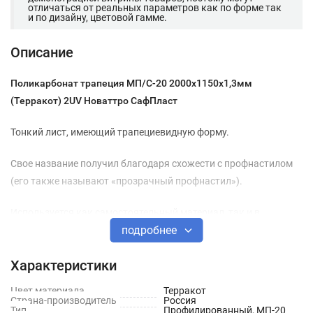
отличаться от реальных параметров как по форме так
и по дизайну, цветовой гамме.
Описание
Поликарбонат трапеция МП/С-20 2000х1150х1,3мм
(Терракот) 2UV Новаттро СафПласт
Тонкий лист, имеющий трапециевидную форму.
Свое название получил благодаря схожести с профнастилом
(его также называют «прозрачный профнастил»).
Используется как самостоятельный материал, так и в
подробнее
качестве светопрозрачного элемента в конструкции из
профнастила.
Характеристики
Имеет рифленую поверхность и характеризуется самонесущей
Цвет материала
Терракот
структурой.
Страна-производитель
Россия
Тип
Профилированный, МП-20