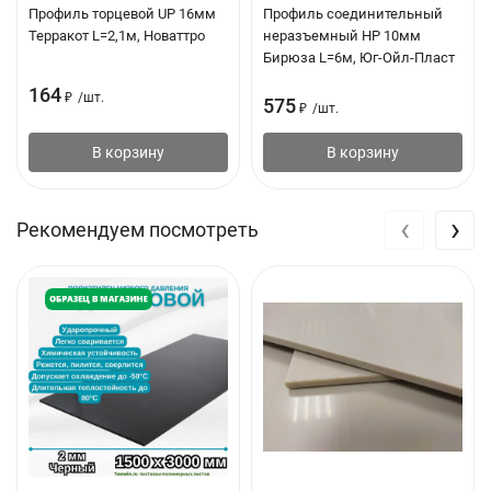
Профиль торцевой UP 16мм
Профиль соединительный
Профиль: МП-20
Терракот L=2,1м, Новаттро
неразъемный НР 10мм
Бирюза L=6м, Юг-Ойл-Пласт
Материал: Поликарбонат
164
₽
/
шт.
575
₽
/
шт.
Цвет: Терракотовый
Длина: 2000 мм
В корзину
В корзину
Ширина: 1150 мм
‹
›
Рекомендуем посмотреть
Толщина: 1.3 мм