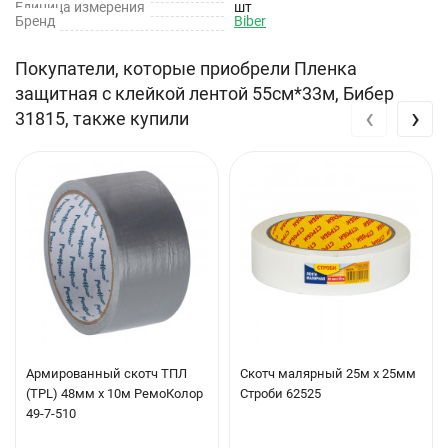
Вес брутто: 0.21 кг
Единица измерения
шт
Бренд
Biber
Покупатели, которые приобрели Пленка
защитная с клейкой лентой 55см*33м, Бибер
‹
›
31815, также купили
Армированный скотч ТПЛ
Скотч малярный 25м х 25мм
(TPL) 48мм х 10м РемоКолор
Строби 62525
49-7-510