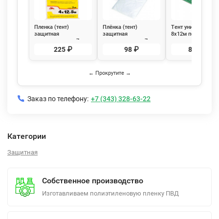
Пленка (тент)
Плёнка (тент)
Тент универсальн
защитная
защитная
8х12м полимерны
полиэтиленовая 7мкм,
полиэтиленовая 7мкм,
влагозащитный c
4х12,5м 50м2
4х5м 20м2 РемоКолор
люверсами Biber
225 ₽
98 ₽
8 069 ₽
РемоКолор 09-0-002
09-0-001
93286
← Прокрутите →
Заказ по телефону:
+7 (343) 328-63-22
Категории
Защитная
Собственное производство
Изготавливаем полиэтиленовую пленку ПВД