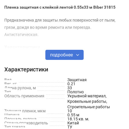
Пленка защитная с клейкой лентой 0.55х33 м Biber 31815
Предназначена для защиты любых поверхностей от пыли,
грязи, дождя во время ремонта или переезда.
Антистатическая.
Характеристики
подробнее
Длина: 33 м
Характеристики
Ширина: 0.55 м
Вид
Толщина: 10 мкм
Защитная
Вес, кг
0.21
Длина рулона, м
33
Применение: Для защиты поверхностей
Тип
Полотно
Область применения
Укрывной материал,
Тип пленки: Защитная
Кровельные работы,
Строительные работы
Цвет: Прозрачный
Толщина пленки, мкм
10
Ширина
0.55 м
Площадь рулона
18.15 кв. м.
Площадь: 18.15 м2
Страна-производитель
Китай
Тип товара
ТУ