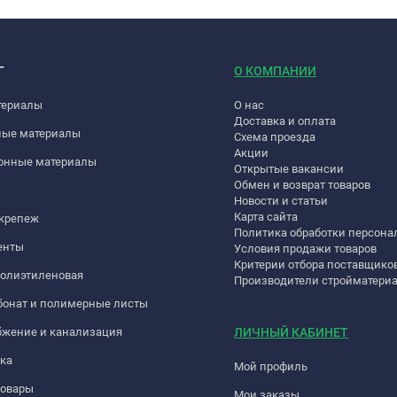
Г
О КОМПАНИИ
териалы
О нас
Доставка и оплата
ные материалы
Схема проезда
Акции
онные материалы
Открытые вакансии
Обмен и возврат товаров
Новости и статьи
Карта сайта
 крепеж
Политика обработки персон
енты
Условия продажи товаров
Критерии отбора поставщико
полиэтиленовая
Производители стройматери
бонат и полимерные листы
бжение и канализация
ЛИЧНЫЙ КАБИНЕТ
ка
Мой профиль
товары
Мои заказы