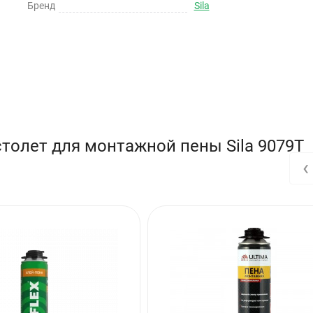
Бренд
Sila
толет для монтажной пены Sila 9079T
‹
ежит в руке, не соскальзывает и делает работу эффективной.
тву профессиональных монтажных пен.
адки для работы в труднодоступных местах.
чность под давлением воды 8 атмосфер пистолет надежен в экспл