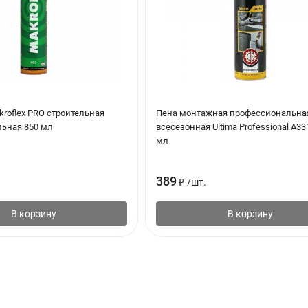
roflex PRO строительная
Пена монтажная профессиональна
ьная 850 мл
всесезонная Ultima Professional А33
мл
389
₽
/
шт.
В корзину
В корзину