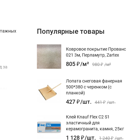
Популярные товары
онтажных
Ковровое покрытие Прованс
021 3м, Перламутр, Zartex
805
₽
/
м²
980
₽
/
м²
д за
Лопата снеговая фанерная
500*380 с черенком (с
пены.
планкой)
427
₽
/
шт.
441
₽
/
шт.
Клей Knauf Flex С2 S1
эластичный для
керамогранита, камня, 25кг
1 128
₽
/
шт.
1 240
₽
/
шт.