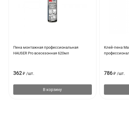
протяжении долгого срока службы.
Европейское качество:
производство Италия!
Пена монтажная профессиональная
Клей-пена Mak
HAUSER Pro всесезонная 620мл
профессионал
362
786
₽
/
шт.
₽
/
шт.
В корзину