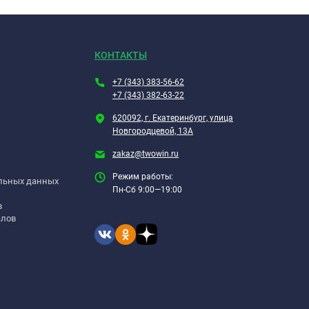
КОНТАКТЫ
+7 (343) 383-56-62
+7 (343) 382-63-22
620092, г. Екатеринбург, улица
Новгородцевой, 13А
zakaz@twowin.ru
Режим работы:
альных данных
Пн-Сб 9:00—19:00
в
алов