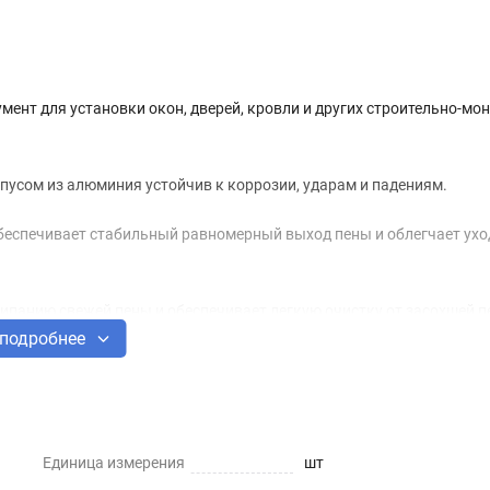
мент для установки окон, дверей, кровли и других строительно-м
пусом из алюминия устойчив к коррозии, ударам и падениям.
беспечивает стабильный равномерный выход пены и облегчает ухо
ипанию свежей пены и обеспечивает легкую очистку от засохшей 
подробнее
Единица измерения
шт