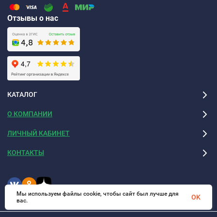
50%
0,075
Отзывы о нас
2
Диапазон рабочих температур, °С
от -40 до
+150
3
Коэффициент теплопроводности, Вт/
0,034
м·°С
КАТАЛОГ
4
Коэффициент паропроницаемости,
0,001
О КОМПАНИИ
мг/м2·ч·Па
ЛИЧНЫЙ КАБИНЕТ
5
Водопоглощение за 24 часа при 22°С,
0,74
% по объему
КОНТАКТЫ
6
Линейная температура
t =
-
усадка в течение двух суток,
70
Мы используем файлы cookie, чтобы сайт был лучше для
OK
%
°С
вас.