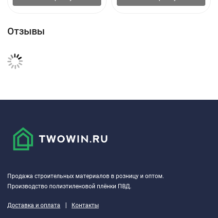
Преимущества
Отзывы
Долговечность с сохранением физико-химических свойств
Отличные теплозащитные параметры
Быстрый и легкий монтаж.
Технические характеристики рулона
№
ПАРАМЕТР
ЗНАЧЕНИЕ
П/
П
1
Прочность на сжатие при
10%
0,012
Продажа строительных материалов в розницу и оптом.
линейной деформации, МПА
Производство полиэтиленовой плёнки ПВД.
25%
0,037
|
Доставка и оплата
Контакты