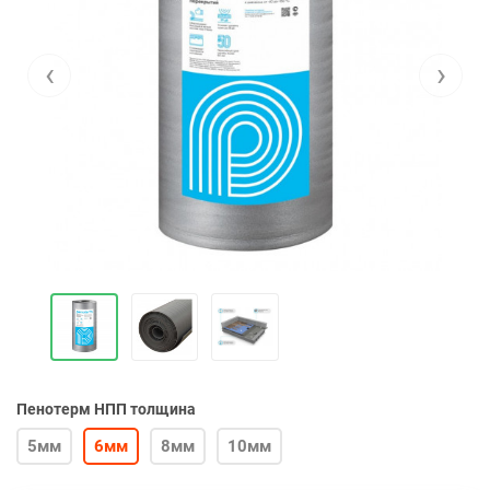
‹
›
Пенотерм НПП толщина
5мм
6мм
8мм
10мм