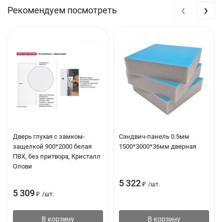
‹
›
Рекомендуем посмотреть
экструзионный вспененный полимер, композит
полипропилена и полиэтилена. Сочетание полипропилена и
полиэтилена придает материалу повышенную эластичность и
уменьшает волнообразование.
Область применения
межэтажные перекрытия в жилых, промышленных и
коммерческих зданиях.
Основные свойства
Дверь глухая с замком-
Сэндвич-панель 0.5мм
защелкой 900*2000 белая
1500*3000*36мм дверная
Применяется в диапазоне температур от -40 до +150°С
ПВХ, без притвора, Кристалл
Олови
Низкое водопоглощение
5 322
Не подвержен гниению и плесени
₽
/
шт.
5 309
₽
/
шт.
Химически стойкий
Экологически безопасный.
В корзину
В корзину