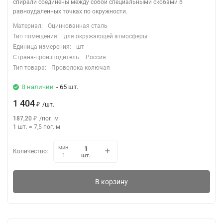
спирали соединены между собой специальными скобами в
равноудаленных точках по окружности.
Материал:
Оцинкованная сталь
Тип помещения:
для окружающей атмосферы
Единица измерения:
шт
Страна-производитель:
Россия
Тип товара:
Проволока колючая
В наличии
- 65 шт.
1 404
₽
/
шт.
187,20
₽
/
пог. м
1 шт.
=
7,5
пог. м
мин.
Количество:
шт.
1
В корзину