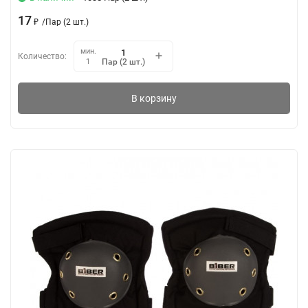
17
₽
/
Пар (2 шт.)
мин.
Количество:
Пар (2 шт.)
1
В корзину