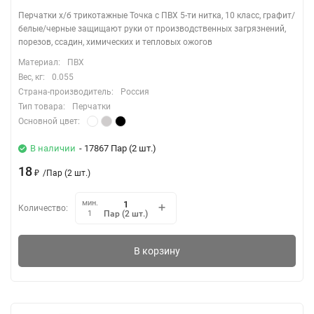
Перчатки х/б трикотажные Точка с ПВХ 5-ти нитка, 10 класс, графит/
белые/черные защищают руки от производственных загрязнений,
порезов, ссадин, химических и тепловых ожогов
Материал:
ПВХ
Вес, кг:
0.055
Страна-производитель:
Россия
Тип товара:
Перчатки
Основной цвет:
В наличии
- 17867 Пар (2 шт.)
18
₽
/
Пар (2 шт.)
мин.
Количество:
Пар (2 шт.)
1
В корзину