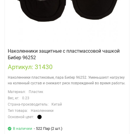
Наколенники защитные с пластмассовой чашкой
Бибер 96252
Артикул: 31430
Наколенники пластиковые, пара Бибер 96252. Уменьшают нагрузку
на коленный сустав и снижают риск повреждений во время работы.
Материал:
Пластик
Вес, кг:
0.23
Страна-производитель:
Китай
Тип товара:
Наколенники
Основной цвет:
В наличии
- 522 Пар (2 шт.)