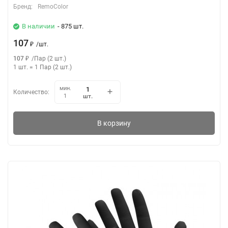
Бренд:
RemoColor
В наличии
- 875 шт.
107
₽
/
шт.
107
₽
/
Пар (2 шт.)
1 шт.
=
1
Пар (2 шт.)
мин.
Количество:
шт.
1
В корзину