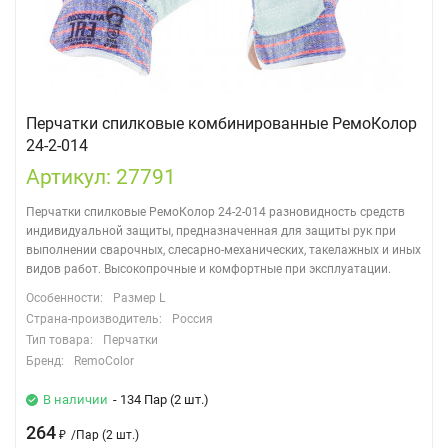
Перчатки спилковые комбинированные РемоКолор
24-2-014
Артикул: 27791
Перчатки спилковые РемоКолор 24-2-014 разновидность средств
индивидуальной защиты, предназначенная для защиты рук при
выполнении сварочных, слесарно-механических, такелажных и иных
видов работ. Высокопрочные и комфортные при эксплуатации.
Особенности:
Размер L
Страна-производитель:
Россия
Тип товара:
Перчатки
Бренд:
RemoColor
В наличии
- 134 Пар (2 шт.)
264
₽
/
Пар (2 шт.)