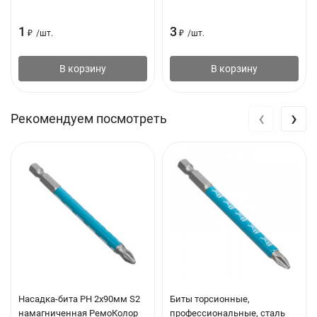
1
3
₽
/
шт.
₽
/
шт.
В корзину
В корзину
‹
›
Рекомендуем посмотреть
Насадка-бита PH 2х90мм S2
Биты торсионные,
намагниченная РемоКолор
профессиональные, сталь