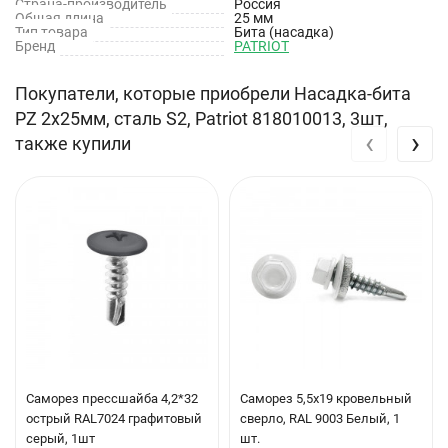
Страна-производитель
Россия
Общая длина
25 мм
Хвостовик: Шестигранный
Тип товара
Бита (насадка)
Бренд
PATRIOT
Намагниченный наконечник: Нет
Покупатели, которые приобрели Насадка-бита
PZ 2х25мм, сталь S2, Patriot 818010013, 3шт,
‹
›
также купили
Саморез прессшайба 4,2*32
Саморез 5,5х19 кровельный
острый RAL7024 графитовый
сверло, RAL 9003 Белый, 1
серый, 1шт
шт.