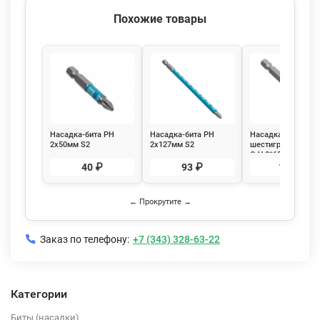
Похожие товары
Насадка-бита PH
Насадка-бита PH
Насадка магнитна
2х50мм S2
2х127мм S2
шестигранная, ста
намагниченная
намагниченная
CrV 8*65 мм,
РемоКолор 33-7-572
РемоКолор 33-7-575
Ремоколор 33-3-8
40 ₽
93 ₽
119 ₽
← Прокрутите →
Заказ по телефону:
+7 (343) 328-63-22
Категории
Биты (насадки)