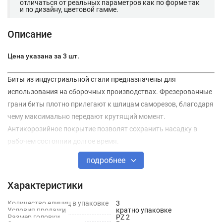
отличаться от реальных параметров как по форме так
и по дизайну, цветовой гамме.
Описание
Цена указана за 3 шт.
Биты из индустриальной стали предназначены для
использования на сборочных производствах. Фрезерованные
грани биты плотно прилегают к шлицам саморезов, благодаря
чему максимально передают крутящий момент.
Антикорозийное покрытие позволят сохранить насадку в
рабочем состоянии долгое время.
подробнее
Технические характеристики
Характеристики
Общая длина: 25 мм
Вид шлица: PZ 2
Количество единиц в упаковке
3
Условия продажи
кратно упаковке
Размер головки
PZ 2
Марка стали: S2