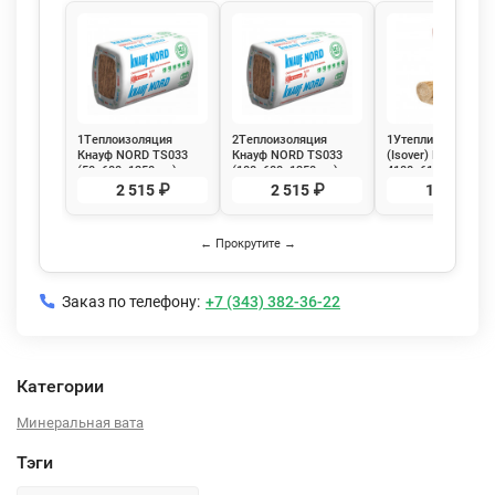
1Теплоизоляция
2Теплоизоляция
1Утеплитель Ветон
Кнауф NORD TS033
Кнауф NORD TS033
(Isover) Профи
(50х600х1250мм)
(100х600х1250мм)
4100x610x100мм, 
12шт. 9м2 (0,45м3)
6шт. 4.5м2 (0,45м3)
5м2 (0,5 м3)
2 515 ₽
2 515 ₽
1 897 ₽
KNAUF INSULATION
KNAUF INSULATION
← Прокрутите →
Заказ по телефону:
+7 (343) 382-36-22
Категории
Минеральная вата
Тэги