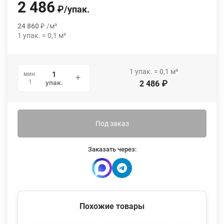
2 486
₽
/
упак.
24 860
₽
/
м³
1
упак.
=
0,1
м³
1
упак.
=
0,1
м³
мин.
1
упак.
2 486
₽
Под заказ
Заказать через:
Похожие товары