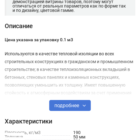
демонстрацией витрины товаров, поэтому могут
отличаться от реальных параметров как по форме так
и по дизайну, цветовой гамме.
Описание
Цена указана за упаковку 0.1 м3
Используются в качестве тепловой изоляции во всех
строительных конструкциях в гражданском и промышленном
строительстве; в качестве теплоизоляционных вкладышей в
бетонных, стеновых панелях и каменных конструкциях,
позволяющих уменьшить их толщину. Имеет повышенную
стойкость к атмосферным воздействиям за счет применения
специальных гидрофобизирующих добавок.
подробнее
Плиты из минеральной ваты на синтетическом связующем
Характеристики
теплоизоляционные гидрофобизированные марок П-75Г,
П-125Г изготовлены из минерального волокна, связанного
Плотность, кг/м3
190
Толщина
50 мм
синтетическим связующим и гидрофобизированы.