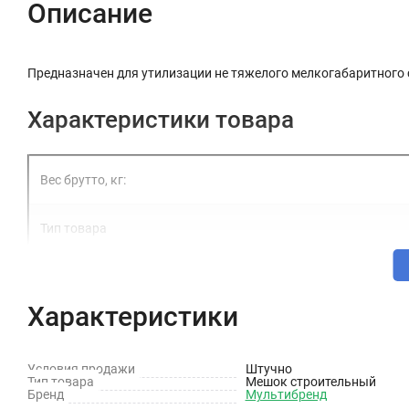
Описание
Предназначен для утилизации не тяжелого мелкогабаритного с
Характеристики товара
Вес брутто, кг:
Тип товара
Фасовка, шт
Характеристики
Размеры, см
Условия продажи
Штучно
Максимальная нагрузка, кг
Тип товара
Мешок строительный
Бренд
Мультибренд