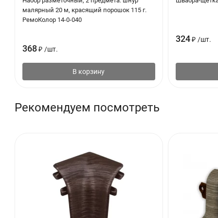
Набор разметочный, 2 предмета: шнур
Швабра-щетка 
малярный 20 м, красящий порошок 115 г.
РемоКолор 14-0-040
324
₽
/
шт.
368
₽
/
шт.
В корзину
Рекомендуем посмотреть