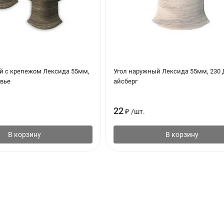
й с крепежом Лексида 55мм,
Угол наружный Лексида 55мм, 230 
ивье
айсберг
22
₽
/
шт.
В корзину
В корзину