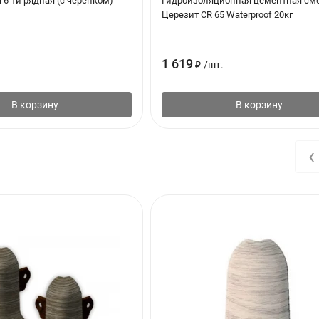
6-ти рядная (с черенком)
Гидроизоляционная цементная см
Церезит CR 65 Waterproof 20кг
1 619
₽
/
шт.
В корзину
В корзину
‹