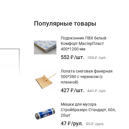
Популярные товары
Подоконник ПВХ белый
Комфорт МастерПласт
400*1200 мм
552
₽
/
шт.
755
₽
/
шт.
Лопата снеговая фанерная
500*380 с черенком (с
планкой)
427
₽
/
шт.
441
₽
/
шт.
Мешки для мусора
Стройбразерс Стандарт, 60л,
20шт
47
₽
/
рул.
59
₽
/
рул.