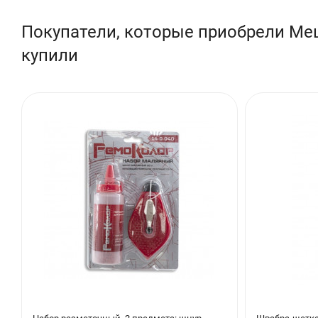
Цвет
Покупатели, которые приобрели Меш
Страна
купили