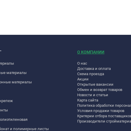
Г
О КОМПАНИИ
териалы
О нас
Доставка и оплата
ные материалы
Схема проезда
Акции
онные материалы
Открытые вакансии
Обмен и возврат товаров
Новости и статьи
Карта сайта
 крепеж
Политика обработки персон
енты
Условия продажи товаров
Критерии отбора поставщико
полиэтиленовая
Производители стройматери
бонат и полимерные листы