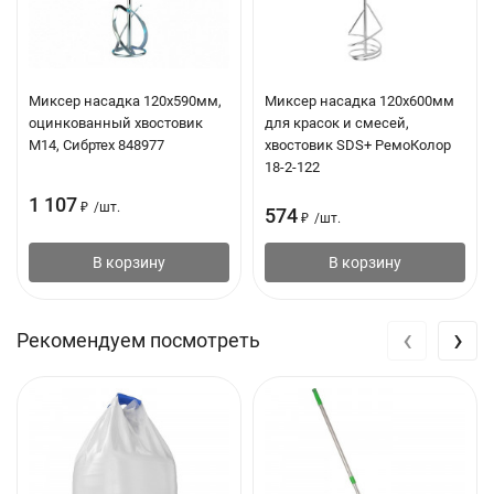
Транспортировка и временное хранение:
в химической промышленности (удобрения,
гранулированные полимеры)
Миксер насадка 120х590мм,
Миксер насадка 120х600мм
оцинкованный хвостовик
для красок и смесей,
в строительстве (цемент, щебень, древесная стружка)
М14, Сибртех 848977
хвостовик SDS+ РемоКолор
18-2-122
в пищевой промышленности (сахар, соль, мука, крахмал)
1 107
в сельском хозяйстве (зерно, комбикорма) и др. отраслях.
₽
/
шт.
574
₽
/
шт.
Использование мягких контейнеров МКР позволяет:
В корзину
В корзину
обеспечить сохранность продукта при минимальных (по
‹
›
сравнению с другими способами упаковки) затратах на
Рекомендуем посмотреть
тару;
сократить долю ручного труда путем механизации
процесса упаковки и погрузочно-разгрузочных работ;
хранить продукт на открытых площадках (защищенных от