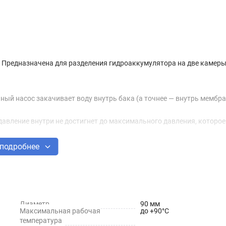
 Предназначена для разделения гидроаккумулятора на две камеры
ный насос закачивает воду внутрь бака (а точнее — внутрь мембр
давление внутри не достигнет до максимального давления, которое
подробнее
под давлением, и сможет с нормальным напором идти из кранов — 
йся внутри бака.
ваться срок службы оборудования – поскольку насос будет находи
Диаметр
90 мм
Максимальная рабочая
до +90°C
температура