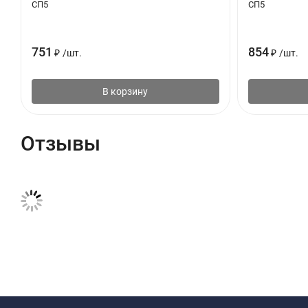
СП5
СП5
751
854
₽
/
шт.
₽
/
шт.
В корзину
Отзывы