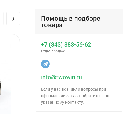
даваемые
›
Помощь в подборе
товара
+7 (343) 383-56-62
Отдел продаж
info@twowin.ru
Если у вас возникли вопросы при
оформлении заказа, обратитесь по
указанному контакту.
Столб заборный круглого сечения, 45мм х
Лейка