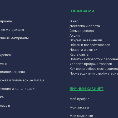
Г
О КОМПАНИИ
териалы
О нас
Доставка и оплата
ные материалы
Схема проезда
Акции
онные материалы
Открытые вакансии
Обмен и возврат товаров
Новости и статьи
Карта сайта
 крепеж
Политика обработки персон
енты
Условия продажи товаров
Критерии отбора поставщико
полиэтиленовая
Производители стройматери
бонат и полимерные листы
бжение и канализация
ЛИЧНЫЙ КАБИНЕТ
ка
Мой профиль
товары
Мои заказы
Мои подписки