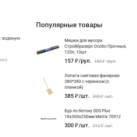
Популярные товары
: водяную
Мешки для мусора
Стройбразерс Особо Прочные,
120л, 10шт
аны).
157
₽
/
рул.
183
₽
/
рул.
Лопата снеговая фанерная
380*380 с черенком (с
планкой)
поскольку
385
₽
/
шт.
390
₽
/
шт.
Бур по бетону SDS Plus
ться в
18x300х250мм Matrix 70912
300
₽
/
шт.
313
₽
/
шт.