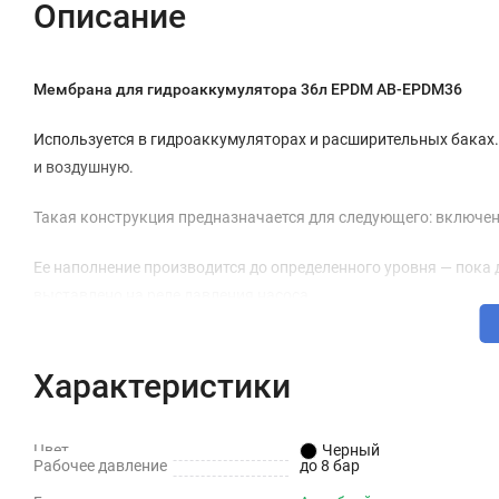
Описание
Мембрана для гидроаккумулятора 36л EPDM АВ-EPDM36
Используется в гидроаккумуляторах и расширительных баках.
и воздушную.
Такая конструкция предназначается для следующего: включен
Ее наполнение производится до определенного уровня — пока 
выставлено на реле давления насоса.
В этот момент сам насос отключится. Вода будет оставаться 
теперь на нее будет воздействовать сжатый воздух, находящи
Характеристики
Таким образом будет экономиться и электричество, и увеличи
Цвет
Черный
работе меньшее время.
Рабочее давление
до 8 бар