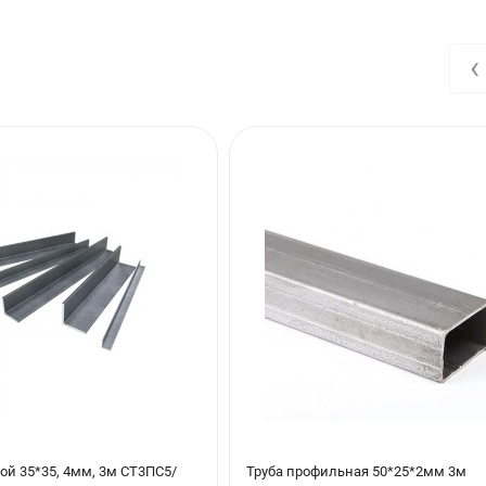
еще и тем, что сводятся к минимуму резкие скачки давления, соз
‹
ой 35*35, 4мм, 3м СТ3ПС5/
Труба профильная 50*25*2мм 3м