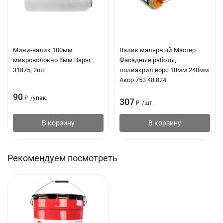
общественные здания, объекты агропромышленного
комплекса, объекты общественного питания,
промышленные здания, промышленные сооружения,
торговые комплексы, фабрики, частные дома
Мини-валик 100мм
Валик малярный Мастер
Метод нанесения: Холодный
микроволокно 8мм Варяг
Фасадные работы,
31875, 2шт
полиакрил ворс 18мм 240мм
Назначение: Приклеивающая
Акор 753 48 824
Расход, : 0.5 - 1 кг/м2
90
₽
/
упак.
307
₽
/
шт.
Температура применения: От -10°С до 40°С
В корзину
В корзину
Температура хранения: От -20°С до 30°С
Время высыхания слоя на отлип: 24 ч
Рекомендуем посмотреть
Массовая доля нелетучих веществ: 80-90%
Прочность на сдвиг клеевого соединения, не менее: 0.1 кН/
м
Прочность сцепления с бетонным основанием, не менее:
0.1 МПа