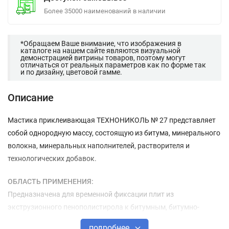
Более 35000 наименований в наличии
*Обращаем Ваше внимание, что изображения в
каталоге на нашем сайте являются визуальной
демонстрацией витрины товаров, поэтому могут
отличаться от реальных параметров как по форме так
и по дизайну, цветовой гамме.
Описание
Мастика приклеивающая ТЕХНОНИКОЛЬ № 27 представляет
собой однородную массу, состоящую из битума, минерального
волокна, минеральных наполнителей, растворителя и
технологических добавок.
ОБЛАСТЬ ПРИМЕНЕНИЯ:
Предназначена для временной фиксации плит из
экструзионного пенополистирола к битумным, битумно-
полимерным изоляционным материалам, а также к бетонным
подробнее