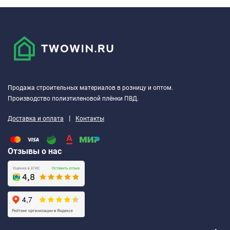
Количество вёдер в паллете
шт.
60; 36
Масса брутто паллеты*
кг
820; 875
*Масса брутто паллеты является справочной величиной и
Продажа строительных материалов в розницу и оптом.
Производство полиэтиленовой плёнки ПВД.
может колебаться в зависимости от упаковочных материалов,
обеспечивающих сохранность вёдер с мастикой при
|
Доставка и оплата
Контакты
транспортировании и хранении.
Отзывы о нас