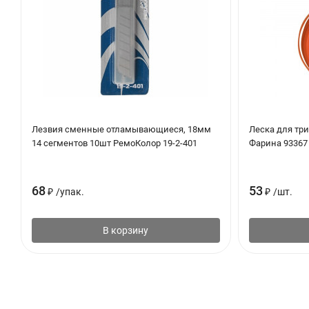
Лезвия сменные отламывающиеся, 18мм
Леска для тр
14 сегментов 10шт РемоКолор 19-2-401
Фарина 93367
68
53
₽
/
упак.
₽
/
шт.
В корзину