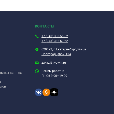
КОНТАКТЫ
+7 (343) 383-56-62
+7 (343) 382-63-22
620092, г. Екатеринбург, улица
Новгородцевой, 13А
zakaz@twowin.ru
Режим работы:
альных данных
Пн-Сб 9:00—19:00
в
алов