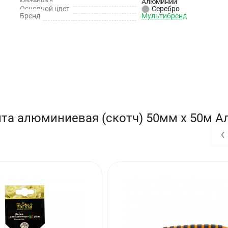
Материал
Алюминий
Основной цвет
Серебро
Бренд
Мультибренд
ных лучей.
та алюминиевая (скотч) 50мм х 50м А
‹
й, обезжиренной и сухой;
ения;
 в условиях повышенной влажности.