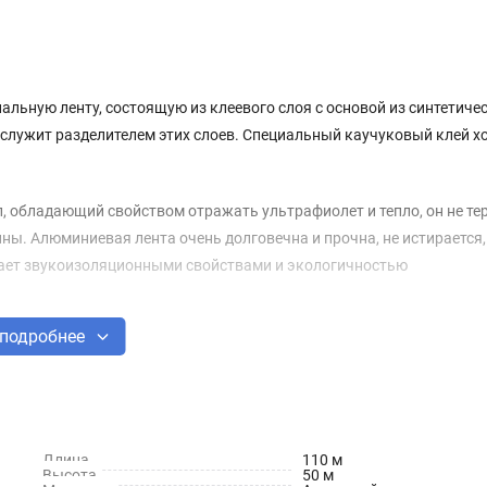
альную ленту, состоящую из клеевого слоя с основой из синтетиче
 служит разделителем этих слоев. Специальный каучуковый клей 
обладающий свойством отражать ультрафиолет и тепло, он не тер
чины. Алюминиевая лента очень долговечна и прочна, не истирается, 
адает звукоизоляционными свойствами и экологичностью
подробнее
Длина
110 м
Высота
50 м