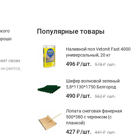
Популярные товары
ского
хорошо
Наливной пол Vetonit Fast 4000
универсальный, 20 кг
яет своих
496
₽
/
шт.
578
₽
/
шт.
не рвется,
Шифер волновой зеленый
5,8*1130*1750 Белгород
490
₽
/
шт.
562
₽
/
шт.
Лопата снеговая фанерная
500*380 с черенком (с
планкой)
427
₽
/
шт.
441
₽
/
шт.