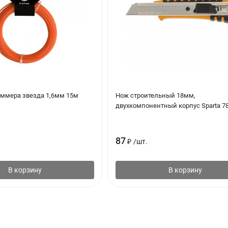
иммера звезда 1,6мм 15м
Нож строительный 18мм,
двухкомпонентный корпус Sparta 7
87
₽
/
шт.
В корзину
В корзину