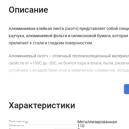
Описание
Алюминиевая клейкая лента (скотч) представляет собой специ
каучука, алюминиевой фольги и силиконовой бумаги, которая
прилипает к стали и гладким поверхностям.
Алюминиевый скотч – отличный теплоизоляционный материал, 
свойств от +100С до -30С, не боится пара и влаги, пыли, ржав
устойчива к воздействию огня и химических элементов, обл
Области применения:
монтаж труб и холодильного оборудования;
Характеристики
установка вентиляции и систем кондиционирования;
теплоизоляция и герметизация различных поверхностей;
Тип ленты
Металлизированная
Ширина
110
другие сферы ремонта и строительства;