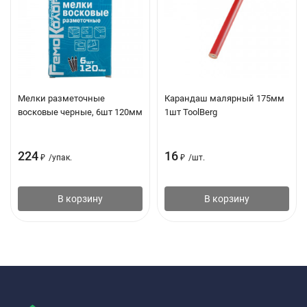
Мелки разметочные
Карандаш малярный 175мм
восковые черные, 6шт 120мм
1шт ToolBerg
224
16
₽
/
упак.
₽
/
шт.
В корзину
В корзину