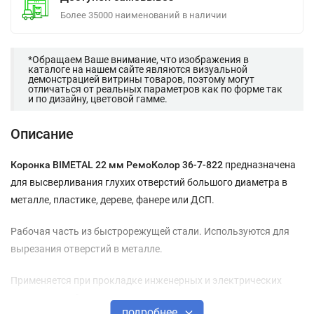
Более 35000 наименований в наличии
*Обращаем Ваше внимание, что изображения в
каталоге на нашем сайте являются визуальной
демонстрацией витрины товаров, поэтому могут
отличаться от реальных параметров как по форме так
и по дизайну, цветовой гамме.
Описание
Коронка BIMETAL 22 мм РемоКолор 36-7-822
предназначена
для высверливания глухих отверстий большого диаметра в
металле, пластике, дереве, фанере или ДСП.
Рабочая часть из быстрорежущей стали. Используются для
вырезания отверстий в металле.
Применяется при прокладке инженерных и электрических
коммуникаций, монтаже строительных элементов.
подробнее