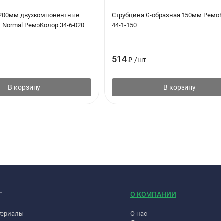
 200мм двухкомпонентные
Струбцина G-образная 150мм Ремо
, Normal РемоКолор 34-6-020
44-1-150
514
₽
/
шт.
В корзину
В корзину
Г
О КОМПАНИИ
териалы
О нас