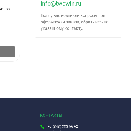
info@twowin.ru
Колор
Топор 800 гр. кованый, фибергласовая ручка
Молот
Премиум Бибер 85122
обрез
Если у вас возникли вопросы при
оформлении заказа, обратитесь по
указанному контакту.
848
742
₽
/
шт.
В корзину
КОНТАКТЫ
+7 (343) 383-56-62