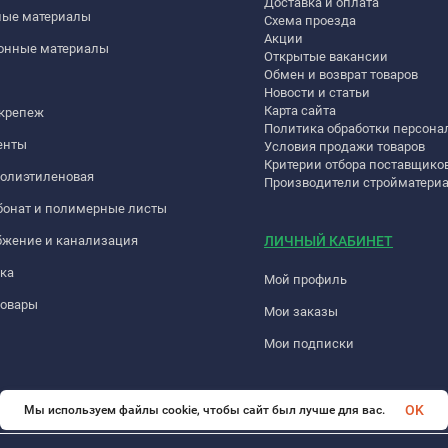
Доставка и оплата
ные материалы
Схема проезда
Акции
онные материалы
Открытые вакансии
Обмен и возврат товаров
Новости и статьи
Карта сайта
 крепеж
Политика обработки персон
енты
Условия продажи товаров
Критерии отбора поставщико
полиэтиленовая
Производители стройматери
бонат и полимерные листы
бжение и канализация
ЛИЧНЫЙ КАБИНЕТ
ка
Мой профиль
товары
Мои заказы
Мои подписки
OK
Мы используем файлы cookie, чтобы сайт был лучше для вас.