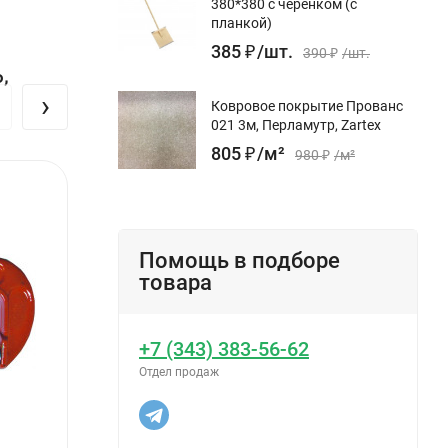
380*380 с черенком (с
планкой)
385
₽
/
шт.
390
₽
/
шт.
,
›
Ковровое покрытие Прованс
021 3м, Перламутр, Zartex
805
₽
/
м²
980
₽
/
м²
Помощь в подборе
товара
+7 (343) 383-56-62
Отдел продаж