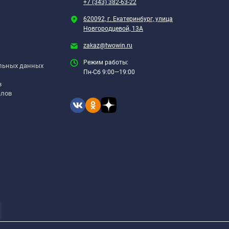
+7 (343) 382-63-22
620092, г. Екатеринбург, улица
Новгородцевой, 13А
zakaz@twowin.ru
Режим работы:
альных данных
Пн-Сб 9:00—19:00
в
алов