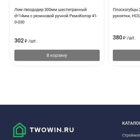
Лом-гвоздодер 300мм шестигранный
Плоскогубцы
d=14мм с резиновой ручной РемоКолор 41-
рукоятки, HCS
0-030
380
₽
/
шт.
302
₽
/
шт.
В корзину
КАТАЛО
Стройма