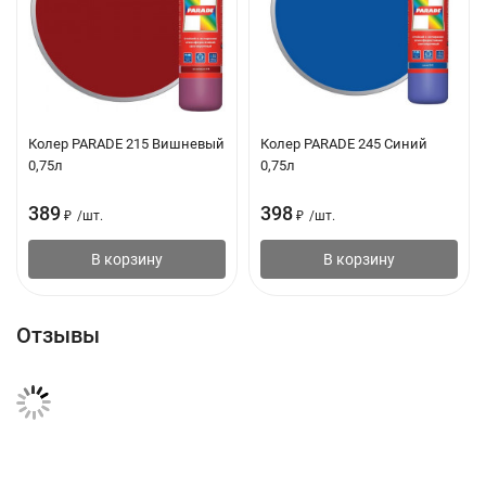
Светостойкость: 8 баллов
Объем: 0.75 л
Применение
Колер PARADE 215 Вишневый
Колер PARADE 245 Синий
Подготовка поверхности
0,75л
0,75л
Поверхности, особенно впитывающие и мелящие (штукатурка,
389
398
₽
/
шт.
₽
/
шт.
гипс, гипсокартон, бетон), следует обработать грунтом.
В корзину
В корзину
Нанесение
При тонировании красок предварительно рекомендуется
Отзывы
сделать пробное нанесение на небольшом участке,
поскольку при высыхании цвет может стать более
насыщенным.
После смешивания краски с колером перед нанесением
необходимо дать краске отстояться 1 час.
Не наносить при температуре ниже 10°С.