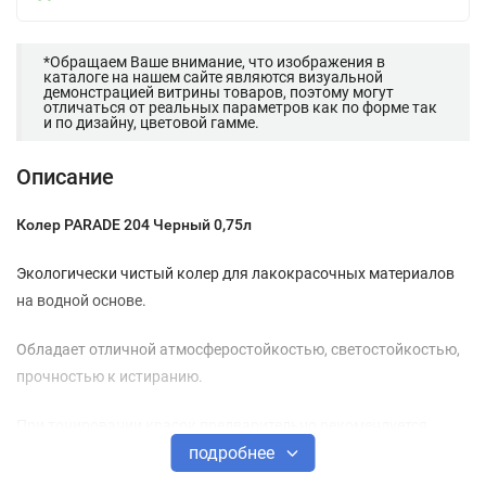
*Обращаем Ваше внимание, что изображения в
каталоге на нашем сайте являются визуальной
демонстрацией витрины товаров, поэтому могут
отличаться от реальных параметров как по форме так
и по дизайну, цветовой гамме.
Описание
Колер PARADE 204 Черный 0,75л
Экологически чистый колер для лакокрасочных материалов
на водной основе.
Обладает отличной атмосферостойкостью, светостойкостью,
прочностью к истиранию.
При тонировании красок предварительно рекомендуется
подробнее
сделать пробное нанесение на небольшом участке, поскольку
при высыхании цвет может стать более насыщенным.