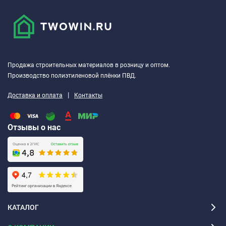
В случаях возникновения сомнений в применении,
обращаться за технической консультацией.
При подготовке основания рекомендуется соблюдать
требования
СНиП 2.03.13-88
и
СНиП 3.04.01-87
и
Продажа строительных материалов в розницу и оптом.
рекомендации производителя напольных покрытий.
Производство полиэтиленовой плёнки ПВД.
Инструкция по применению
|
Доставка и оплата
Контакты
На поверхности клея допускается образование полимерной
пленки.
Отзывы о нас
Перед применением пленку необходимо удалить.
Клей тщательно размешать!
После этого клей готов к
применению.
Следует наносить только то количество клея, которое
КАТАЛОГ
может быть покрыто напольным покрытием в течение
времени для укладки.