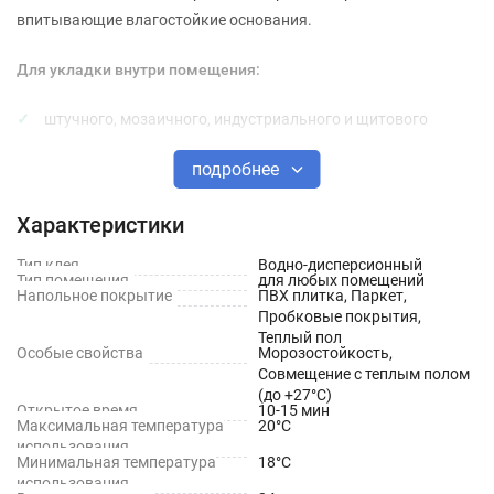
впитывающие влагостойкие основания.
Для укладки внутри помещения:
штучного, мозаичного, индустриального и щитового
пракетов;
подробнее
паркетной доски, производители которой рекомендуют
использование водно-дисперсионного клея;
Характеристики
пробковых плит без покрытия лаком;
Тип клея
Водно-дисперсионный
Тип помещения
для любых помещений
древесных/древесно-стружчатых плит (ОСП, ДСП, ФК) на
Напольное покрытие
ПВХ плитка, Паркет,
Пробковые покрытия,
впитывающие влагу влагостойкие основания
Теплый пол
Особые свойства
Морозостойкость,
Преимущества
Совмещение с теплым полом
(до +27°С)
Открытое время
10-15 мин
Не содержит растворителей и пластификаторов
Максимальная температура
20°C
использования
Высокая начальная клеящая способность
Минимальная температура
18°C
использования
Устойчив к старению