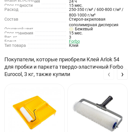
Время высыхания
24 ч
Срок годности
15 мес.
Расход
Твердо-эластичный
250-350 г/м² / 600-800 г/м² /
800-1000 г/м²
Состав
Стирол-акриловая
Высокий сухой остаток
сополимерная дисперсия
Основной цвет
Бежевый
Низкая усадка
Срок хранения
15 мес.
Вес, кг
3
Морозостойкий при транспортировке
Бренд
Forbo
Тип товара
Клей
Пригоден для полов с подогревом
Покупатели, которые приобрели Клей Arlok 54
Пригоден для полов, подверженных вибрации
для пробки и паркета твердо-эластичный Forbo
‹
›
Характеристики
Eurocol, 3 кг, также купили
Основа:
Стирол-акриловая сополимерная дисперсия
Цвет:
Светло-бежевый
Консистенция:
Пастообразная
Расход:
ТКВ А2/А3 - 250-350 г/м²; TKB В3 – 600-800 г/м²;
TKB В11 - 800-1000 г/м² (зависит от способа нанесения,