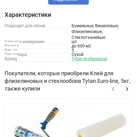
Преимущества
Характеристики
Высокая сила склеивания, влагостойкость
Подходит для обоев
Бумажные, Виниловые,
Идеальное скольжение обоев – клей со структурой геля
Флизелиновые,
Стеклотканевые
Содержит розовый индикатор – облегчает нанесение,
Единица измерения
шт
исчезает после высыхания
Расход
до 600 м2
Вес, кг
5
Не образует комков
Тип товара
Сухой
Не оставляет пятен
Бренд
Tytan professional
Разведенный клей может храниться в закрытой емкости до
20-23 дней
Покупатели, которые приобрели Клей для
Готов к применению спустя 5 минут
флизелиновых и стеклообоев Tytan Euro-line, 5кг,
‹
›
также купили
Технические характеристики
Расход: 0.25 кг на 30-32 м²
Индикатор: Розовый
Время высыхания: 24-48 часов
Способ нанесения: Ручное