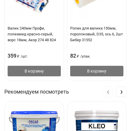
Вес: 5 кг
Тип обоев
Количество воды / Количество
Валик 240мм Профи,
Ролик для валика 150мм,
рулонов или оклеиваемой
полиамид красно-серый,
поролоновый, D35, ось 6, 2шт
площади
ворс 18мм, Акор 274 48 824
Бибер 31552
На флизилиновой
75-80 л / 400 - 450 м2
359
82
₽
/
шт.
₽
/
упак.
основе
В корзину
В корзину
На флизилиновой
60-65 л / 325 - 350 м2
основе и стеклообои
под покраску
‹
›
Рекомендуем посмотреть