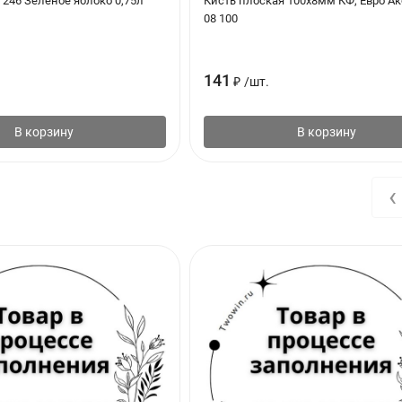
246 Зеленое яблоко 0,75л
Кисть плоская 100х8мм КФ, Евро Ак
08 100
141
₽
/
шт.
В корзину
В корзину
‹