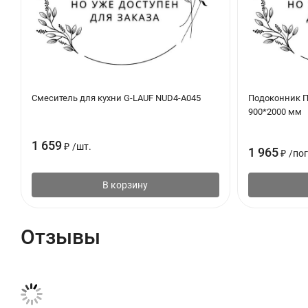
Смеситель для кухни G-LAUF NUD4-A045
Подоконник 
900*2000 мм
1 659
₽
/
шт.
1 965
₽
/
пог
В корзину
Отзывы