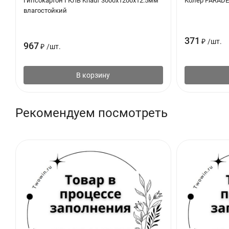
Гипсокартон ГКЛВ Knauf 3000х1200х12.5мм
Колер PARADE 
влагостойкий
371
₽
/
шт.
967
₽
/
шт.
В корзину
Рекомендуем посмотреть