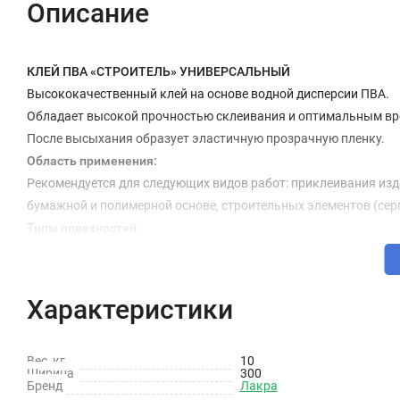
Описание
КЛЕЙ ПВА «СТРОИТЕЛЬ» УНИВЕРСАЛЬНЫЙ
Высококачественный клей на основе водной дисперсии ПВА.
Обладает высокой прочностью склеивания и оптимальным вр
После высыхания образует эластичную прозрачную пленку.
Область применения:
Рекомендуется для следующих видов работ: приклеивания издел
бумажной и полимерной основе, строительных элементов (серпя
Типы повехностей:
картон, бумага, ткань, декоративная пленка на бумажной и п
Подготовка поверхности:
Запыленную поверхность необходимо очистить от пыли.
Характеристики
Хранение:
Клей хранят в плотно закрытой таре в сухих помещениях при т
Вес, кг
10
изготовления. Возможно выделение жидкой прозрачной фазы п
Ширина
300
35°С. Продолжительность транспортировки при температуре ни
Бренд
Лакра