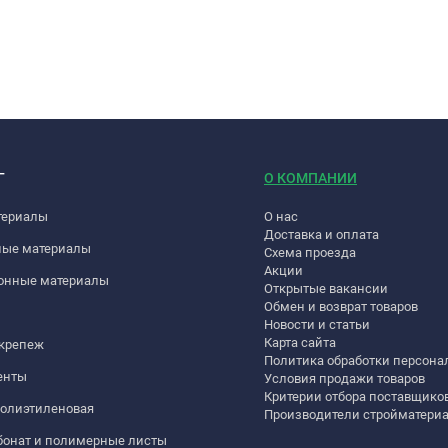
Г
О КОМПАНИИ
териалы
О нас
Доставка и оплата
ные материалы
Схема проезда
Акции
онные материалы
Открытые вакансии
Обмен и возврат товаров
Новости и статьи
Карта сайта
 крепеж
Политика обработки персон
енты
Условия продажи товаров
Критерии отбора поставщико
полиэтиленовая
Производители стройматери
бонат и полимерные листы