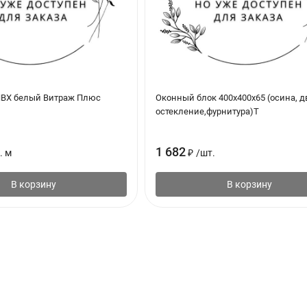
ПВХ белый Витраж Плюс
Оконный блок 400х400х65 (осина, 
остекление,фурнитура)Т
1 682
. м
₽
/
шт.
В корзину
В корзину