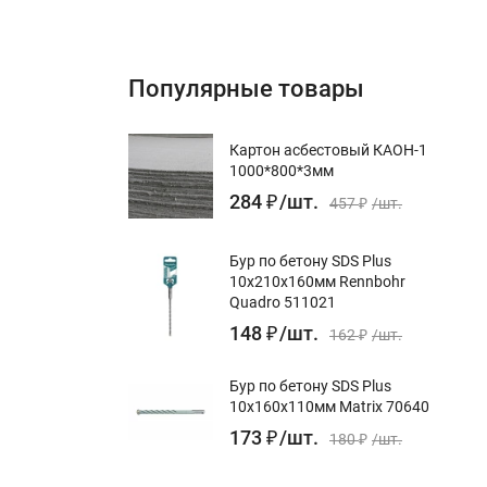
Популярные товары
Картон асбестовый КАОН-1
1000*800*3мм
284
₽
/
шт.
457
₽
/
шт.
Бур по бетону SDS Plus
10x210х160мм Rennbohr
Quadro 511021
148
₽
/
шт.
162
₽
/
шт.
Бур по бетону SDS Plus
10x160х110мм Matrix 70640
о дня
173
₽
/
шт.
180
₽
/
шт.
 до минус
ия/