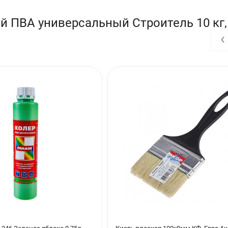
оттаивают при комнатной температуре и тщательно перемешивают д
й ПВА универсальный Строитель 10 кг,
‹
а, консервант, пеногаситель.