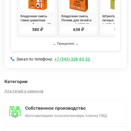
Кладочная смесь
Кладочная смесь
Штукатурка для
глино-шамотная
Печник для печей и
печных работ Печ
печная, Терракот 20 кг
каминов (+1350 С),
(+600), 20кг
18кг
580 ₽
638 ₽
593 ₽
← Прокрутите →
Заказ по телефону:
+7 (343) 328-63-22
Категории
Для печей и каминов
Собственное производство
Изготавливаем полиэтиленовую пленку ПВД