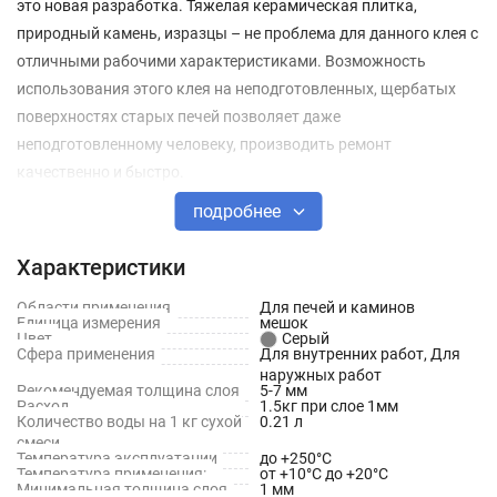
это новая разработка. Тяжелая керамическая плитка,
природный камень, изразцы – не проблема для данного клея с
отличными рабочими характеристиками. Возможность
использования этого клея на неподготовленных, щербатых
поверхностях старых печей позволяет даже
неподготовленному человеку, производить ремонт
качественно и быстро.
подробнее
Назначение
Характеристики
Смесь сухая клеевая предназначена для приготовления
строительного раствора, используемого для облицовки
Области применения
Для печей и каминов
Единица измерения
мешок
поверхностей бытовых печей и каминов керамической
Цвет
Серый
Сфера применения
Для внутренних работ, Для
плиткой, керамогранитом, натуральным или искусственным
наружных работ
камнем, печными изразцами, а так же для выравнивания
Рекомендуемая толщина слоя
5-7 мм
Расход
1.5кг при слое 1мм
поверхности кирпичной кладки печи.
Количество воды на 1 кг сухой
0.21 л
смеси
Температура эксплуатации
до +250°C
Состав
Температура применения:
от +10°С до +20°С
Минимальная толщина слоя
1 мм