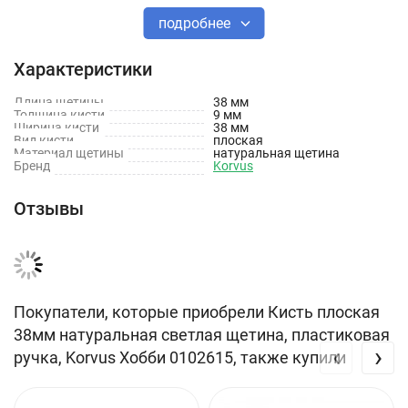
подробнее
Технические характеристики плоской кисти Korvus 0102615
Характеристики
Тип кисть: плоская
Длина щетины
38 мм
Толщина, мм: 9
Толщина кисти
9 мм
Ширина кисти
38 мм
Ширина, мм: 38
Вид кисти
плоская
Материал щетины
натуральная щетина
Бренд
Korvus
Ширина (дюйм): 1 1/2
Материал бандажа: сталь
Отзывы
Материал рукояти: пластик
Щетина6 натуральная
Длина щетины, мм: 38
Покупатели, которые приобрели Кисть плоская
Вес нетто, кг: 0,031
38мм натуральная светлая щетина, пластиковая
‹
›
ручка, Korvus Хобби 0102615, также купили