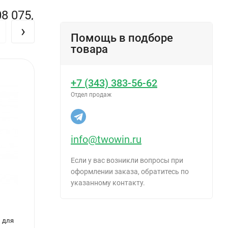
8 075,
›
Помощь в подборе
товара
+7 (343) 383-56-62
Отдел продаж
info@twowin.ru
Если у вас возникли вопросы при
оформлении заказа, обратитесь по
указанному контакту.
 для
Валик в сборе 230мм полиакрил 18мм,
Валик