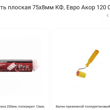
ь плоская 75х8мм КФ, Евро Акор 120 0
‹
лика 250мм, полиакрил 12мм,
Валик прижимной полиуретановый