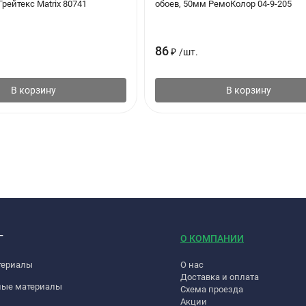
Грейтекс Matrix 80741
обоев, 50мм РемоКолор 04-9-205
86
₽
/
шт.
В корзину
В корзину
Г
О КОМПАНИИ
териалы
О нас
Доставка и оплата
ные материалы
Схема проезда
Акции