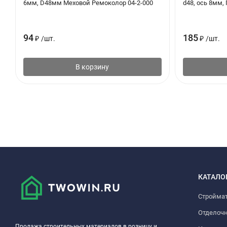
6мм, D48мм Меховой Ремоколор 04-2-000
d48, ось 8мм, 
94
185
₽
/
шт.
₽
/
шт.
В корзину
КАТАЛО
Стройма
Отделоч
Продажа строительных материалов в розницу и