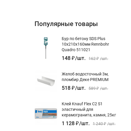
Популярные товары
Бур по бетону SDS Plus
10x210х160мм Rennbohr
Quadro 511021
148
₽
/
шт.
162
₽
/
шт.
Желоб водосточный 3м,
пломбир Деке PREMIUM
518
₽
/
шт.
589
₽
/
шт.
Клей Knauf Flex С2 S1
эластичный для
керамогранита, камня, 25кг
1 128
₽
/
шт.
1 240
₽
/
шт.