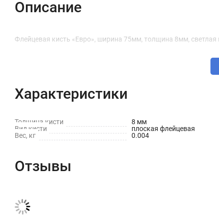
Описание
Флейцевая кисть «Евро», ширина 75мм, толщина 8мм, светлая
Характеристики
Толщина кисти
8 мм
Вид кисти
плоская флейцевая
Вес, кг
0.004
Отзывы