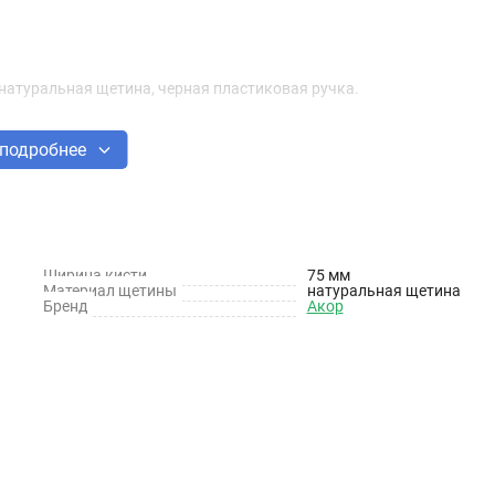
 натуральная щетина, черная пластиковая ручка.
подробнее
Ширина кисти
75 мм
Материал щетины
натуральная щетина
Бренд
Акор