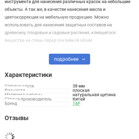
инструмента для нанесения различных красок на небольшие
объекты. А так же, в качестве нанесения масла и
цветокоррекции на мебельную продукцию. Можно
использовать для нанесения защитных составов на
древесину, плодовые и садовые растения, клеящегося
вещества на стены перед поклейкой обоев.
Технические характеристики
подробнее
Тип кисти: Плоская
Характеристики
Щетина: Натуральная
Ширина кисти
38 мм
Материал рукояти: Дерево
Вид кисти
плоская
Материал щетины
натуральная щетина
Страна-производитель
Китай
Материал бандажа: Металл
Бренд
T4P
Ширина: 38 мм
Отзывы