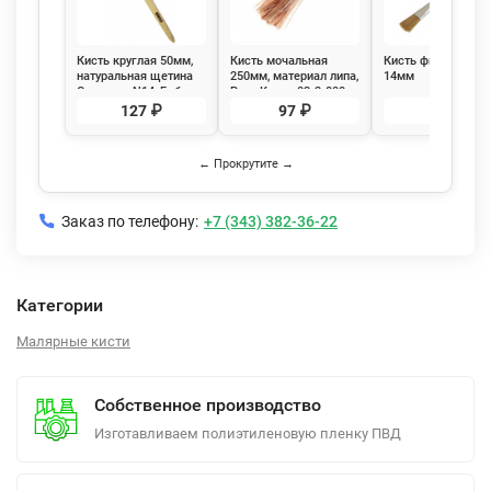
Кисть круглая 50мм,
Кисть мочальная
Кисть филеночная
натуральная щетина
250мм, материал липа,
14мм
Стандарт N14, Бибер
РемоКолор 02-2-000
31186
127 ₽
97 ₽
49 ₽
← Прокрутите →
Заказ по телефону:
+7 (343) 382-36-22
Категории
Малярные кисти
Собственное производство
Изготавливаем полиэтиленовую пленку ПВД