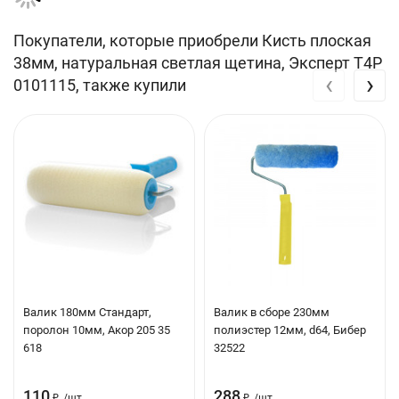
Покупатели, которые приобрели Кисть плоская
38мм, натуральная светлая щетина, Эксперт T4P
‹
›
0101115, также купили
Валик 180мм Стандарт,
Валик в сборе 230мм
поролон 10мм, Акор 205 35
полиэстер 12мм, d64, Бибер
618
32522
110
288
₽
/
шт.
₽
/
шт.