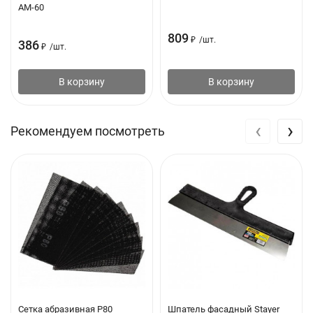
АМ-60
809
₽
/
шт.
386
₽
/
шт.
В корзину
В корзину
‹
›
Рекомендуем посмотреть
Сетка абразивная P80
Шпатель фасадный Stayer