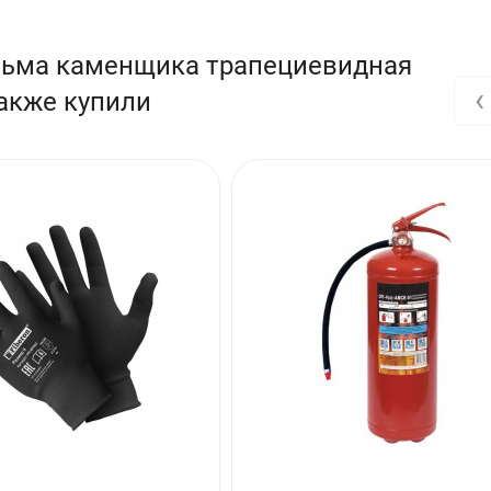
льма каменщика трапециевидная
‹
акже купили