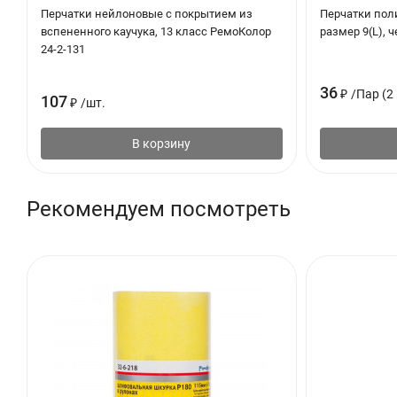
Перчатки нейлоновые с покрытием из
Перчатки поли
вспененного каучука, 13 класс РемоКолор
размер 9(L), 
24-2-131
36
₽
/
Пар (2 
107
₽
/
шт.
В корзину
Рекомендуем посмотреть