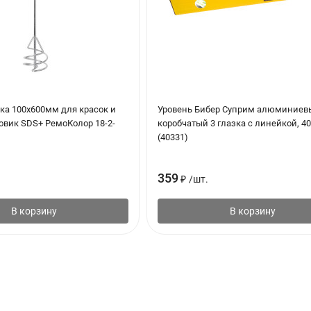
ка 100х600мм для красок и
Уровень Бибер Суприм алюминиев
овик SDS+ РемоКолор 18-2-
коробчатый 3 глазка с линейкой, 4
(40331)
359
₽
/
шт.
В корзину
В корзину