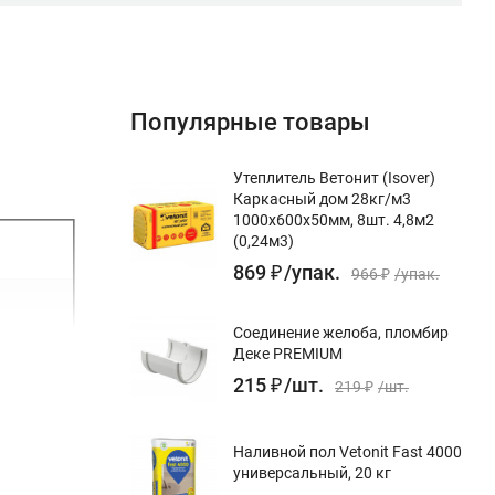
Популярные товары
Утеплитель Ветонит (Isover)
Каркасный дом 28кг/м3
1000х600х50мм, 8шт. 4,8м2
(0,24м3)
869
₽
/
упак.
966
₽
/
упак.
Соединение желоба, пломбир
Деке PREMIUM
215
₽
/
шт.
219
₽
/
шт.
Наливной пол Vetonit Fast 4000
универсальный, 20 кг