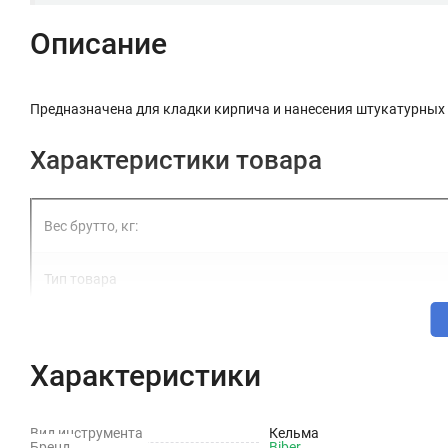
Описание
Предназначена для кладки кирпича и нанесения штукатурных
Характеристики товара
Вес брутто, кг:
Тип товара
Материал рукоятки
Характеристики
Рабочая часть
Вид инструмента
Кельма
Бренд
Biber