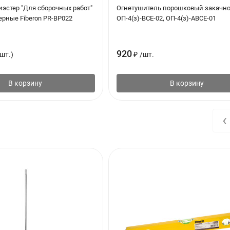
эстер "Для сборочных работ"
Огнетушитель порошковый закачн
черные Fiberon PR-BP022
ОП-4(з)-ВСЕ-02, ОП-4(з)-АВСЕ-01
920
шт.)
₽
/
шт.
В корзину
В корзину
‹