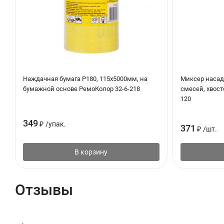
Наждачная бумага Р180, 115х5000мм, на
Миксер насад
бумажной основе РемоКолор 32-6-218
смесей, хвост
120
349
₽
/
упак.
371
₽
/
шт.
В корзину
Отзывы