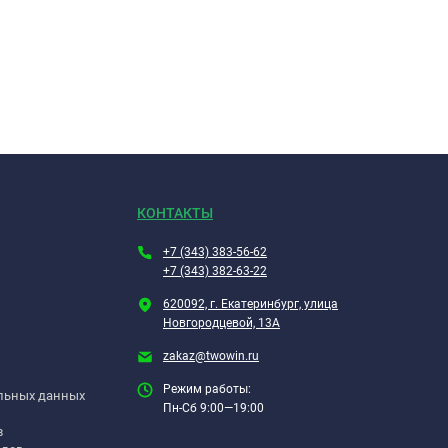
КОНТАКТЫ
+7 (343) 383-56-62
+7 (343) 382-63-22
620092, г. Екатеринбург, улица
Новгородцевой, 13А
zakaz@twowin.ru
Режим работы:
альных данных
Пн-Сб 9:00—19:00
в