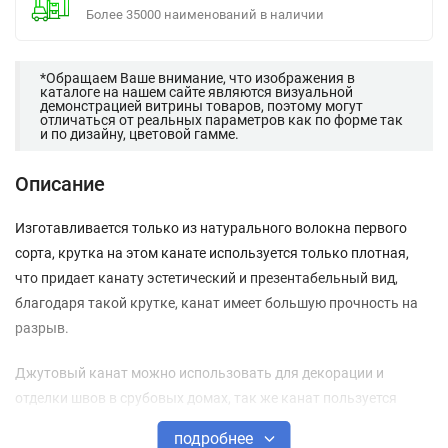
Более 35000 наименований в наличии
*Обращаем Ваше внимание, что изображения в
каталоге на нашем сайте являются визуальной
демонстрацией витрины товаров, поэтому могут
отличаться от реальных параметров как по форме так
и по дизайну, цветовой гамме.
Описание
Изготавливается только из натурального волокна первого
сорта, крутка на этом канате используется только плотная,
что придает канату эстетический и презентабельный вид,
благодаря такой крутке, канат имеет большую прочность на
разрыв.
Джутовый канат можно использовать для декорации и
отделки швов в срубовых домах, так же канат пользуется
большой популярностью у домашних питомцев в виде
подробнее