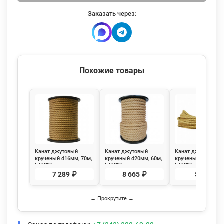
Заказать через:
Похожие товары
Канат джутовый
Канат джутовый
Канат джутовый
крученый d16мм, 70м,
крученый d20мм, 60м,
крученый d8мм, 20
LANEX
LANEX
LANEX
7 289 ₽
8 665 ₽
506 ₽
← Прокрутите →