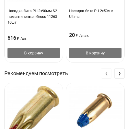
машиностроение - сердечники из сисаля в стальные
Насадка-бита PH 2х90мм S2
Насадка-бита PH 2х50мм
канаты
намагниченная Gross 11263
Ultima
10шт
строительство - вспомогательные канаты (подъем грузов
при помощи блоков)
20
₽
/
упак.
616
₽
/
шт.
декоративные цели
В корзину
В корзину
‹
›
Рекомендуем посмотреть