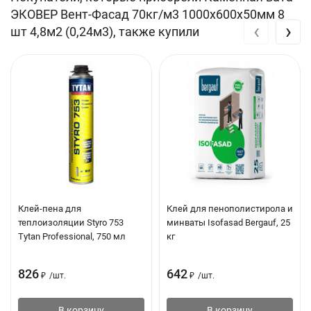
ЭКОВЕР Вент-Фасад 70кг/м3 1000x600х50мм 8
Длина, мм: 1000
‹
›
шт 4,8м2 (0,24м3), также купили
Ширина, мм: 600
Толщина, мм: 50
Плотность кг/м3: 70
Количество в упаковке, шт: 8
Объем упаковки, м3: 0.24
Площадь упаковки, м2: 4.8
Вес упаковки, кг: 16.8
Клей-пена для
Клей для пенополистирола и
Преимущества
теплоизоляции Styro 753
минваты Isofasad Bergauf, 25
Tytan Professional, 750 мл
кг
эффективная тепло- и звукоизоляция;
высокие прочностные характеристики;
826
642
₽
/
шт.
₽
/
шт.
минимальная продуваемость воздушными потоками;
В корзину
В корзину