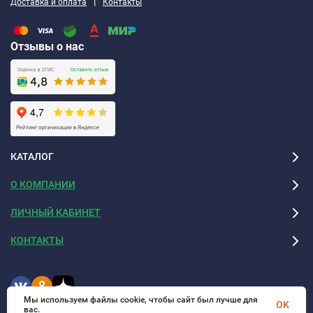
|
Доставка и оплата
Контакты
норматив для ВЕНТ-ФАСАД 80 составляет 10 кПа, для ВЕНТ-
ФАСАД 90 - 15 кПа.
Отзывы о нас
Плиты ЭКОВЕР ВЕНТ-ФАСАД являются негорючим
материалом, группа горючести – НГ (КМ0). Температура
плавления волокон более 1000°С. Безопасность продукции
подтверждена Экологическим сертификатом.
КАТАЛОГ
О КОМПАНИИ
ЛИЧНЫЙ КАБИНЕТ
КОНТАКТЫ
Мы используем файлы cookie, чтобы сайт был лучше для
OK
вас.