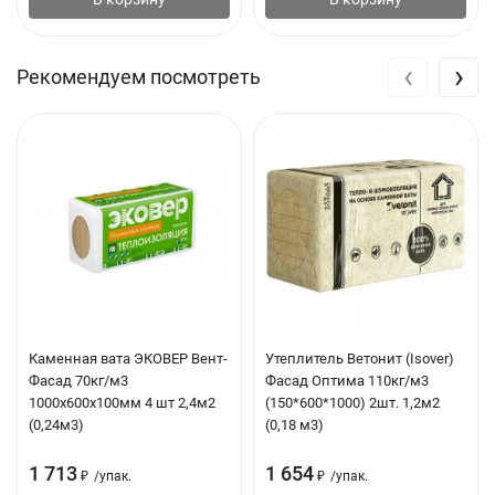
минимальное поглощение влаги из атмосферного воздуха
(сорбционная влажность);
‹
›
Рекомендуем посмотреть
возможность применения без ветрогидрозащитных
мембран согласно заключению ФАУ "ФЦС".
Показатель
Единицы
Вент-
Вент-
Вент-
измерения
фасад
фасад
фасад
70
80
Теплопроводность
Вт/(м·К),
0.035
0.035
0.034
при 10°С / 25°С
не более
/
/
/
0.036
0.036
0.036
Каменная вата ЭКОВЕР Вент-
Утеплитель Ветонит (Isover)
Фасад 70кг/м3
Фасад Оптима 110кг/м3
Теплопроводность
Вт/(м·К)
0.038
0.038
0.038
1000x600х100мм 4 шт 2,4м2
(150*600*1000) 2шт. 1,2м2
при условии
/
/
/
(0,24м3)
(0,18 м3)
эксплуатации А /
0.039
0.039
0.039
Б
1 713
1 654
₽
/
упак.
₽
/
упак.