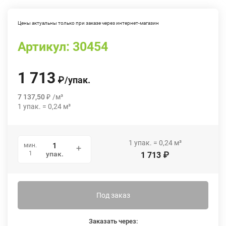
Цены актуальны только при заказе через интернет-магазин
Артикул:
30454
1 713
₽
/
упак.
7 137,50
₽
/
м³
1
упак.
=
0,24
м³
1
упак.
=
0,24
м³
мин.
1
упак.
1 713
₽
Под заказ
Заказать через: