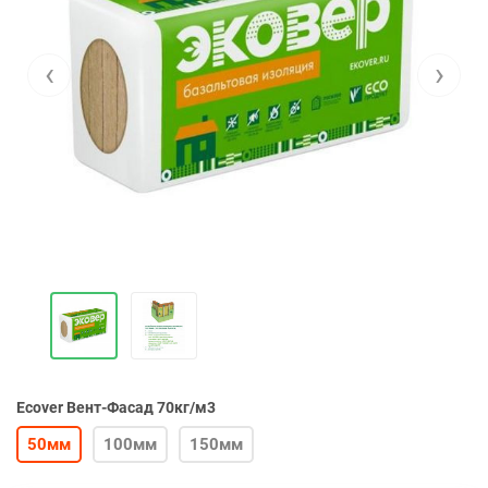
‹
›
Ecover Вент-Фасад 70кг/м3
50мм
100мм
150мм