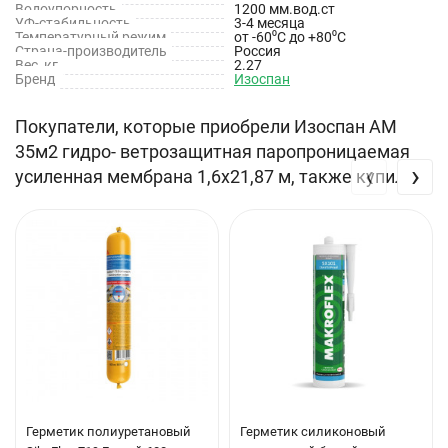
Водоупорность
1200 мм.вод.ст
качестве основного или временного кровельного покрытия!
УФ-стабильность
3-4 месяца
Температурный режим
от -60⁰С до +80⁰С
При соблюдении всех требований к монтажу, применение
Страна-производитель
Россия
Вес, кг
2.27
гидро-ветрозащитной мембраны Изоспан AМ позволяет
Бренд
Изоспан
сохранить теплоизоляционные свойства утеплителя и
продлить срок службы конструкций.
Покупатели, которые приобрели Изоспан AM
35м2 гидро- ветрозащитная паропроницаемая
‹
›
ОБЛАСТИ ПРИМЕНЕНИЯ
усиленная мембрана 1,6х21,87 м, также купили
утепленные скатные кровли
каркасные стены
стены с наружным утеплением
вентилируемые фасады
внутренние стены (межкомнатные перегородки)
чердачные перекрытия
межэтажные перекрытия
Герметик полиуретановый
Герметик силиконовый