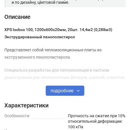
и по дизайну, цветовой гамме.
Описание
XPS Isobox 100, 1200х600х20мм, 20шт. 14,4м2 (0,288м3)
Экструдированный пенополистирол
Представляет собой теплоизоляционные плиты из
экструзионного пенополистирола.
Специально разработан для теплоизоляции в частном
домостроении для теплоизоляции фасадов, цоколей, отмосток,
балконов, лоджий, полов (в том числе «теплых полов»),
подробнее
перегородок, внутреннего утепления стен. А также для
утепления фундаментов, кроме нагружаемых горизонтальных
Характеристики
частей фундамента и полов по грунту.
Особенности
Прочность на сжатие при 10%
Преимущества
относительной деформации:
100 кПа