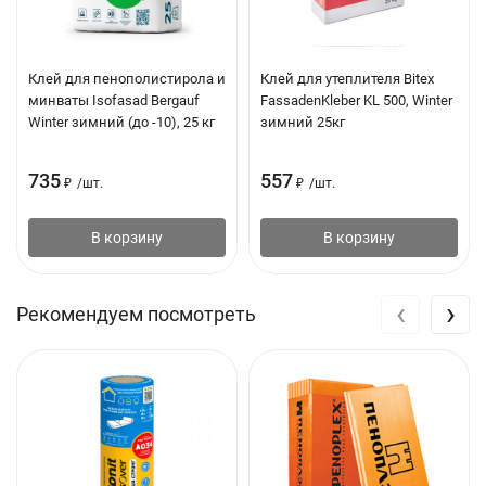
Клей для пенополистирола и
Клей для утеплителя Bitex
минваты Isofasad Bergauf
FassadenKleber KL 500, Winter
Winter зимний (до -10), 25 кг
зимний 25кг
735
557
₽
/
шт.
₽
/
шт.
В корзину
В корзину
‹
›
Рекомендуем посмотреть