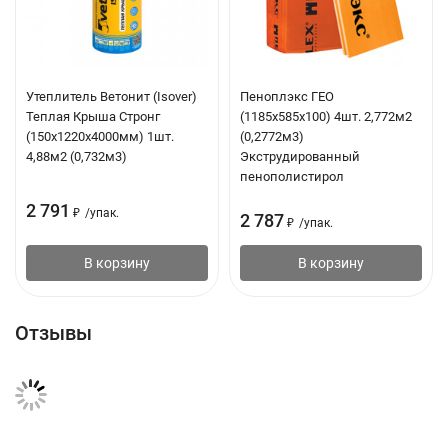
Утеплитель Ветонит (Isover)
Пеноплэкс ГЕО
Теплая Крыша Стронг
(1185х585х100) 4шт. 2,772м2
(150х1220х4000мм) 1шт.
(0,2772м3)
4,88м2 (0,732м3)
Экструдированный
пенополистирол
2 791
₽
/
упак.
2 787
₽
/
упак.
В корзину
В корзину
Отзывы