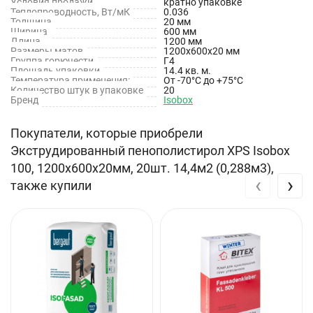
Условия продажи
Высокое теплосбережение
кратно упаковке
Теплопроводность, Вт/мК
0.036
Высокая прочность
Толщина
20 мм
Ширина
600 мм
Устойчив к влаге
Длина
1200 мм
Простой монтаж
Размеры матов
1200х600х20 мм
Группа горючести
Г4
Площадь упаковки
14.4 кв. м.
Технические характеристики
Температура применения:
От -70°C до +75°C
Количество штук в упаковке
20
Бренд
Isobox
Тип товара: Экструдированный пенополистирол
Покупатели, которые приобрели
Длина: 1200 мм
Экструдированный пенополистирол XPS Isobox
Ширина: 600 мм
100, 1200х600х20мм, 20шт. 14,4м2 (0,288м3),
‹
›
Толщина: 20 мм
также купили
Температура эксплуатации: От -70°C до +75°C
Теплопроводность: 0.036 Вт/(м*К)
Количество в упаковке: 20 шт
Площадь: 14.4 м2