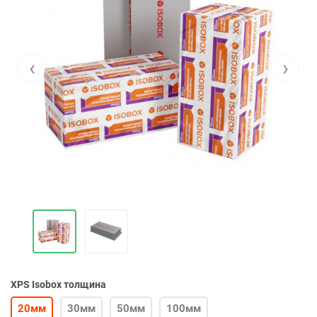
‹
›
XPS Isobox толщина
20мм
30мм
50мм
100мм