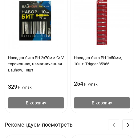
Насадка-бита PH 2х70мм Cr-V
Насадка-бита PH 1х50мм,
торсионная, намагниченная
10шт. Trigger 85966
Bauhow, 10шт
254
₽
/
упак.
329
₽
/
упак.
В корзину
В корзину
‹
›
Рекомендуем посмотреть