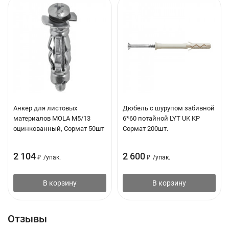
Анкер для листовых
Дюбель с шурупом забивной
материалов MOLA М5/13
6*60 потайной LYT UK KP
оцинкованный, Сормат 50шт
Сормат 200шт.
2 104
2 600
₽
/
упак.
₽
/
упак.
В корзину
В корзину
Отзывы