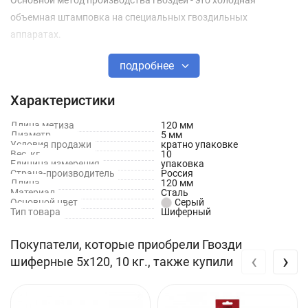
Основной метод производства гвоздей - это холодная
объемная штамповка на специальных гвоздильных
аппаратах.
подробнее
Материал, из которого изготавливают гвозди: Проволока
низкоуглеродистая общего назначения термически не
Характеристики
обработанная, ГОСТ 3282.
Длина метиза
120 мм
Диаметр
5 мм
Условия продажи
кратно упаковке
Вес, кг
10
Единица измерения
упаковка
Страна-производитель
Россия
Длина
120 мм
Материал
Сталь
Основной цвет
Серый
Тип товара
Шиферный
Покупатели, которые приобрели Гвозди
‹
›
шиферные 5х120, 10 кг., также купили