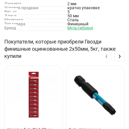
Диаметр
2 мм
Условия продажи
кратно упаковке
Тип товара: Гвозди
Вес, кг
5
Длина
50 мм
Материал
Сталь
Материал: Сталь
Тип товара
Финишный
Бренд
Мультибренд
Покрытие: Оцинкованное
Покупатели, которые приобрели Гвозди
Размер: 2х50 мм
финишные оцинкованные 2х50мм, 5кг, также
‹
›
купили