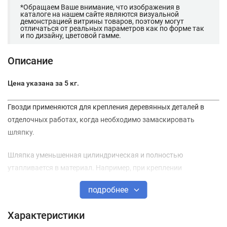
*Обращаем Ваше внимание, что изображения в
каталоге на нашем сайте являются визуальной
демонстрацией витрины товаров, поэтому могут
отличаться от реальных параметров как по форме так
и по дизайну, цветовой гамме.
Описание
Цена указана за 5 кг.
Гвозди применяются для крепления деревянных деталей в
отделочных работах, когда необходимо замаскировать
шляпку.
Шляпка уменьшенная цилиндрическая и полностью
утапливается в материал. Например, при креплении
наличников к дверному проему.
подробнее
Изготавливаются из стали с оцинкованным покрытием.
Характеристики
Технические характеристики