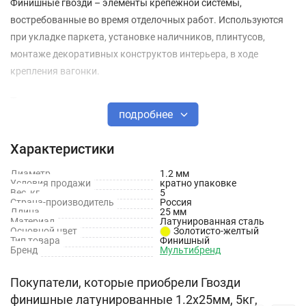
Финишные гвозди – элементы крепежной системы,
востребованные во время отделочных работ. Используются
при укладке паркета, установке наличников, плинтусов,
монтаже декоративных конструктов интерьера, в ходе
крепления вагонки.
Технические характеристики
подробнее
Материал: Латунированная сталь
Характеристики
Длина: 25 мм
Диаметр
1.2 мм
Диаметр: 1.2 мм
Условия продажи
кратно упаковке
Вес, кг
5
Страна-производитель
Россия
Длина
25 мм
Материал
Латунированная сталь
Основной цвет
Золотисто-желтый
Тип товара
Финишный
Бренд
Мультибренд
Покупатели, которые приобрели Гвозди
финишные латунированные 1.2х25мм, 5кг,