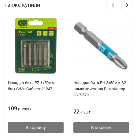
‹
›
также купили
Насадка-бита PZ 1х50мм,
Насадка-бита PH 3х50мм S2
5шт CrMo Сибртех 11247
намагниченная РемоКолор
33-7-579
109
₽
/
упак.
22
₽
/
шт.
В корзину
В корзину