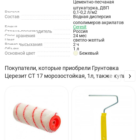
Цементно-песчаная
тонкослойных выравнивающих смесей, повышает адгезию
штукатурка, ДВП
Расход
0,1-0,2 л/м2
материалов к основанию, повышает растекаемость
Состав
Водная дисперсия
напольных смесей и предотвращает появление пузырьков
сополимеров акрилатов
Бренд
Ceresit
воздуха на выравнивающем слое.
Страна-производитель
Россия
Срок хранения
24 мес
Цвет
светло-желтый
Благодаря содержанию пигмента позволяет легко отличить
Время высыхания
2 ч
Объем
1 л
обработанную поверхность.
Основной цвет
Бежевый
Свойства
Покупатели, которые приобрели Грунтовка
‹
›
Церезит CT 17 морозостойкая, 1л, также купили
Укрепляет поверхность и связывает пыль
Снижает впитывающую способность основания
Имеет высокую проникающую способность
Не снижает паропроницаемость основания
Светло-желтый цвет позволяет легко отличить
загрунтованную поверхность от незагрунтованной