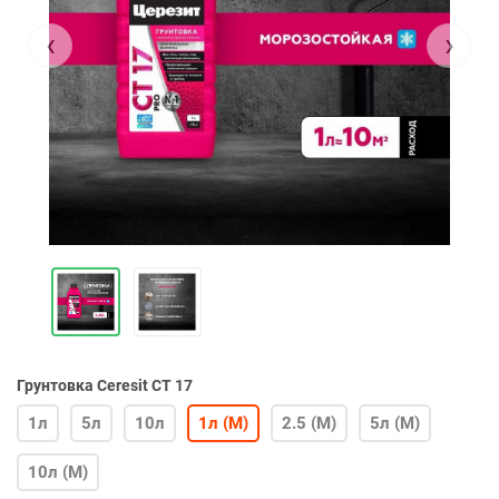
‹
›
Грунтовка Ceresit СТ 17
1л
5л
10л
1л (М)
2.5 (М)
5л (М)
10л (М)