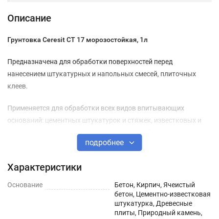
Описание
Грунтовка Ceresit СТ 17 морозостойкая, 1л
Предназначена для обработки поверхностей перед
нанесением штукатурных и напольных смесей, плиточных
клеев.
Применяется для обработки всех видов впитывающих
оснований: цементных штукатурок и стяжек, известковых и
гипсовых штукатурок, легкого и ячеистого бетона,
подробнее
ангидритных стяжек, кладок из кирпича и природного камня,
древесностружечных и древесноволокнистых плит,
Характеристики
гипсокартона.
Основание
Бетон, Кирпич, Ячеистый
Обладает высокой проникающей способностью, снижает
бетон, Цементно-известковая
впитывающую способность оснований, связывает пыль,
штукатурка, Древесные
плиты, Природный камень,
укрепляет поверхность, предотвращает пересыхание