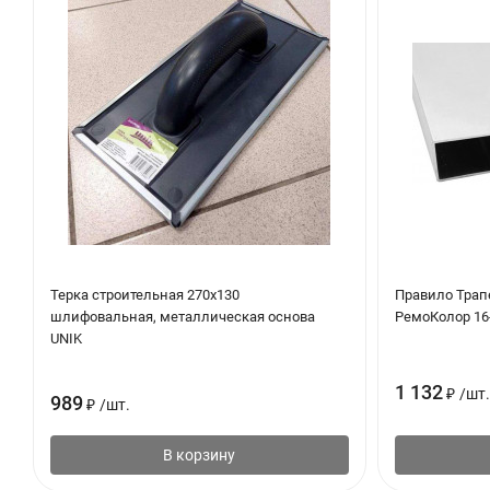
Терка строительная 270х130
Правило Тра
шлифовальная, металлическая основа
РемоКолор 16
UNIK
1 132
₽
/
шт.
989
₽
/
шт.
В корзину