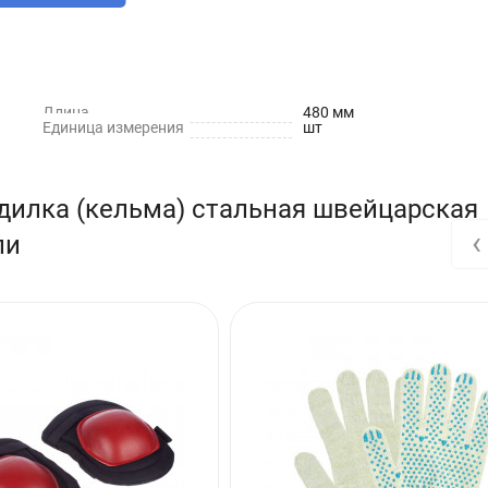
Длина
480 мм
Единица измерения
шт
дилка (кельма) стальная швейцарская
‹
ли