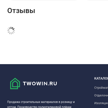
Отзывы
КАТАЛО
Стройма
Отделоч
Продажа строительных материалов в розницу и
Изоляци
оптом. Производство полиэтиленовой плёнки