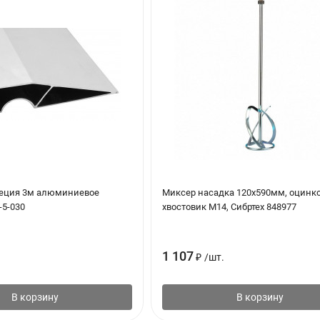
пеция 3м алюминиевое
Миксер насадка 120х590мм, оцин
-5-030
хвостовик М14, Сибртех 848977
1 107
₽
/
шт.
В корзину
В корзину