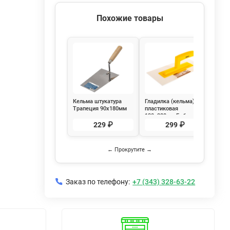
Похожие товары
Кельма штукатура
Гладилка (кельма)
Кель
Трапеция 90х180мм
пластиковая
серд
нержавеющая
130х280мм Бибер
окра
РемоКолор 28-0-718
35331
190х
229 ₽
299 ₽
Ремо
← Прокрутите →
Заказ по телефону:
+7 (343) 328-63-22