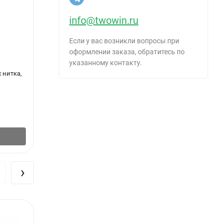
info@twowin.ru
Если у вас возникли вопросы при
оформлении заказа, обратитесь по
указанному контакту.
 нитка,
Наушники противошумные Бибер 96521
Перча
размер
190
₽
/
шт.
31
₽
В корзину
›