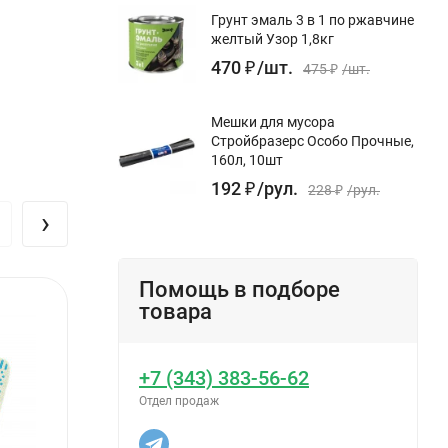
Грунт эмаль 3 в 1 по ржавчине
желтый Узор 1,8кг
470
₽
/
шт.
475
₽
/
шт.
Мешки для мусора
Стройбразерс Особо Прочные,
160л, 10шт
192
₽
/
рул.
228
₽
/
рул.
›
Помощь в подборе
товара
+7 (343) 383-56-62
Отдел продаж