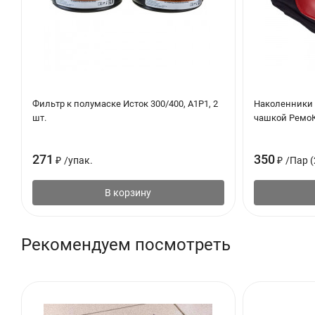
Фильтр к полумаске Исток 300/400, А1Р1, 2
Наколенники 
шт.
чашкой РемоК
271
350
₽
/
упак.
₽
/
Пар (
В корзину
Рекомендуем посмотреть