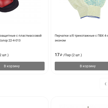
защитные с пластмассовой
Перчатки х/б трикотажные с ПВХ 4-х
олор 22-4-013
эконом
17
2 шт.)
₽
/
Пар (2 шт.)
В корзину
В корзину
‹