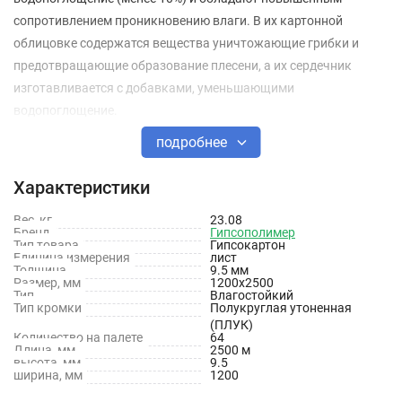
сопротивлением проникновению влаги. В их картонной
облицовке содержатся вещества уничтожающие грибки и
предотвращающие образование плесени, а их сердечник
изготавливается с добавками, уменьшающими
водопоглощение.
подробнее
Применяются при внутренней отделке помещений с
повышенной влажностью, включая кухни и ванные комнаты в
Характеристики
жилых зданиях, отделке административных, в том числе
детских и медицинских, учреждений.
Вес, кг
23.08
Бренд
Гипсополимер
Тип товара
Гипсокартон
Единица измерения
лист
Продукция сертифицирована, имеет сертификат соответствия,
Толщина
9.5 мм
сертификат пожарной безопасности.
Размер, мм
1200х2500
Тип
Влагостойкий
Тип кромки
Полукруглая утоненная
Особенности: содержат гидрофобные и антигрибковые
(ПЛУК)
Количество на палете
64
добавки.
Длина, мм
2500 м
высота, мм
9.5
ширина, мм
1200
Характеристики