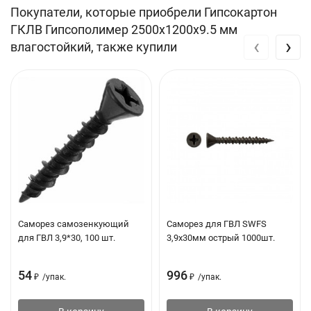
Покупатели, которые приобрели Гипсокартон
Цвет: зелёный
ГКЛВ Гипсополимер 2500х1200х9.5 мм
‹
›
Вид кромки: ПЛУК / полукруглая утонённая кромка
влагостойкий, также купили
Длина/высота: 2500х1200 мм
Толщина: 9,5 мм / 12,5 мм
Масса: 1 м² плиты не более 8 кг / 10 кг
Поверхностное водопоглощение: 220 г/м²
Объемное водопоглощение: 10%
Срок хранения: 12 месяцев
Саморез самозенкующий
Саморез для ГВЛ SWFS
для ГВЛ 3,9*30, 100 шт.
3,9х30мм острый 1000шт.
54
996
₽
/
упак.
₽
/
упак.