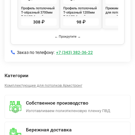
Профиль потолочный
Профиль потолочный
Прижимная клипс
Т-образный 3700мм
Т-образный 1200мм
для потолочных
Т-24/38 белый
Т-24/29 белый
панелей
матовый Албес Евро
матовый Албес Евро
308 ₽
98 ₽
24 ₽
← Прокрутите →
Заказ по телефону:
+7 (343) 382-36-22
Категории
Комплектующие для потолков Армстронг
Собственное производство
Изготавливаем полиэтиленовую пленку ПВД
Бережная доставка