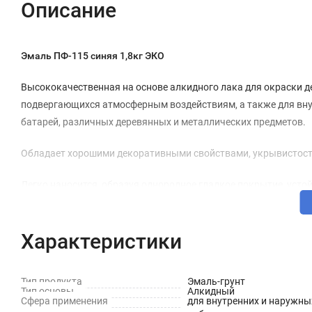
Описание
Эмаль ПФ-115 синяя 1,8кг ЭКО
Высококачественная на основе алкидного лака для окраски д
подвергающихся атмосферным воздействиям, а также для внут
батарей, различных деревянных и металлических предметов.
Обладает хорошими декоративными свойствами, укрывистост
Легко наносится, образуя однородное гладкое покрытие, уст
Готовая к применению, атмосфероустойчивая, отличается бл
Характеристики
Покрытие, состоящее из двух слоев эмали, сохраняет защитные
Технические характеристики
Тип продукта
Эмаль-грунт
Тип основы
Алкидный
Сфера применения
для внутренних и наружны
Состав: Алкидный лак, пигменты, наполнители, сиккатив, 