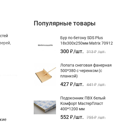
Популярные товары
стей
Бур по бетону SDS Plus
верей,
18x300х250мм Matrix 70912
300
₽
/
шт.
313
₽
/
шт.
Лопата снеговая фанерная
500*380 с черенком (с
х средств.
планкой)
427
₽
/
шт.
441
₽
/
шт.
Подоконник ПВХ белый
Комфорт МастерПласт
400*1200 мм
552
₽
/
шт.
755
₽
/
шт.
кие