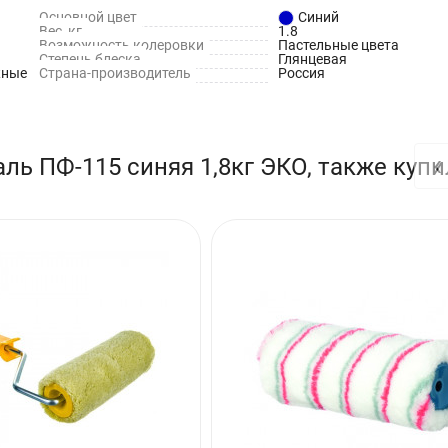
Основной цвет
Синий
Вес, кг
1.8
Возможность колеровки
Пастельные цвета
Степень блеска
Глянцевая
жные
Страна-производитель
Россия
‹
ль ПФ-115 синяя 1,8кг ЭКО, также куп
относительной влажности воздуха (65±2)% - не более 24 часов
ния
имости разбавить уайт-спиритом в количестве не более 5 от масс