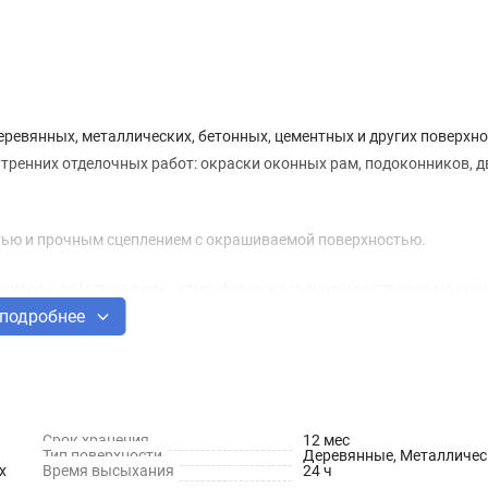
еревянных, металлических, бетонных, цементных и других поверхно
ренних отделочных работ: окраски оконных рам, подоконников, д
ью и прочным сцеплением с окрашиваемой поверхностью.
ойчивое к действию воды, атмосферных осадков и растворов моющи
подробнее
еском, высоким сцеплением с окрашиваемой поверхностью.
 свойства в течение трёх лет.
Срок хранения
12 мес
Тип поверхности
Деревянные, Металличес
х
Время высыхания
24 ч
растворитель, целевые добавки