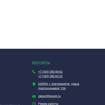
КОНТАКТЫ
+7 (343) 383-56-62
+7 (343) 382-63-22
620092, г. Екатеринбург, улица
Новгородцевой, 13А
zakaz@twowin.ru
Режим работы: