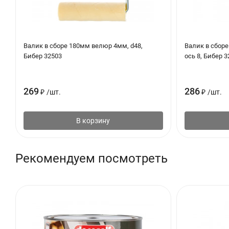
Эмаль наносят на подготовленную поверхность методом распыл
Окрасочные работы проводить при температуре не ниже 5°С.
Валик в сборе 180мм велюр 4мм, d48,
Валик в сборе
Бибер 32503
ось 8, Бибер 3
269
286
₽
/
шт.
₽
/
шт.
В корзину
Рекомендуем посмотреть