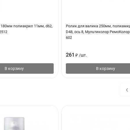
ения, струйного облива, окунания, кистью или валиком в 2 слоя.
 180мм полиакрил 11мм, d62,
Ролик для валика 250мм, полиами
2512
D48, ось 8, Мультиколор РемоКолор 
602
261
₽
/
шт.
В корзину
В корзину
‹