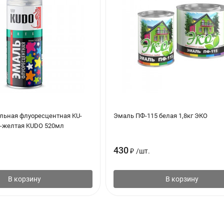
льная флуоресцентная KU-
Эмаль ПФ-115 белая 1,8кг ЭКО
-желтая KUDO 520мл
430
₽
/
шт.
В корзину
В корзину