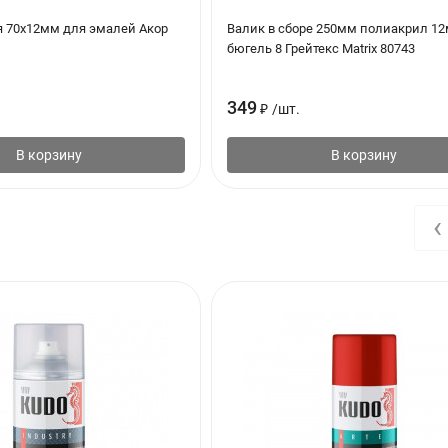
оловки распылителя перевернуть баллон вверх дном и распылять 
я 70х12мм для эмалей Акор
Валик в сборе 250мм полиакрил 12
бюгель 8 Грейтекс Matrix 80743
349
₽
/
шт.
В корзину
В корзину
‹