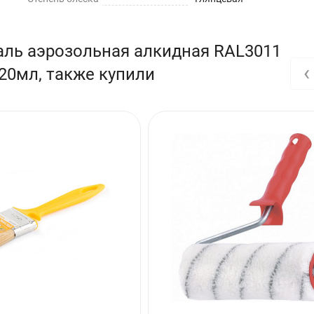
аль аэрозольная алкидная RAL3011
‹
20мл, также купили
ащищать поверхности, не подлежащие окраске.
ри температуре окружающей среды не ниже +10°С.
ение 2–3-х минут.
димую ориентацию факела распыления (в вертикальной или гориз
нтованную и отшлифованную поверхность.
я (глянцевые покрытия необходимо заматировать наждачной бума
 «Грунт алкидный KUDO».
жуточной сушкой 10–15 минут при температуре +20°С. Время сушки 
5 часов.