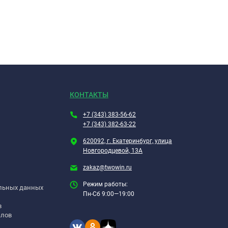
КОНТАКТЫ
+7 (343) 383-56-62
+7 (343) 382-63-22
620092, г. Екатеринбург, улица
Новгородцевой, 13А
zakaz@twowin.ru
Режим работы:
альных данных
Пн-Сб 9:00—19:00
в
алов