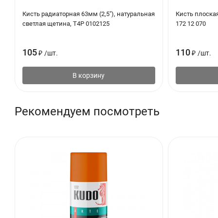
Внимание.
По окончании работы во избежание засорения г
Кисть радиаторная 63мм (2,5"), натуральная
Кисть плоска
пор, пока не перестанет поступать эмаль.
светлая щетина, T4P 0102125
172 12 070
105
110
₽
/
шт.
₽
/
шт.
В корзину
Рекомендуем посмотреть