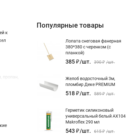
Популярные товары
ей к
кел
Лопата снеговая фанерная
380*380 с черенком (с
планкой)
385
₽
/
шт.
390
₽
/
шт.
, пропан,
Желоб водосточный 3м,
пломбир Деке PREMIUM
518
₽
/
шт.
589
₽
/
шт.
Герметик силиконовый
универсальный белый AX104
Makroflex 290 мл
кие
543
₽
/
шт.
615
₽
/
шт.