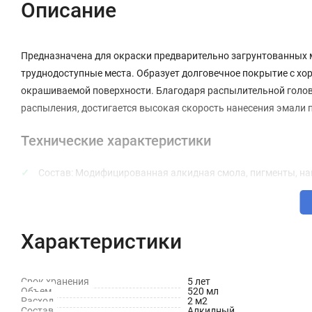
Описание
Предназначена для окраски предварительно загрунтованных м
труднодоступные места. Образует долговечное покрытие с хо
окрашиваемой поверхности. Благодаря распылительной голо
распыления, достигается высокая скорость нанесения эмали
Технические характеристики
Состав: Модифицированная алкидная смола, пигменты, нап
бутан
Расход: 2 м2
Характеристики
Сушка между слоями: 10-15 минут
Высыхание на "отлип": 40 минут
Срок хранения
5 лет
Полное высыхание: 5 часов
Объем
520 мл
Расход
2 м2
Состав
Алкидный
Тип основания: Дерево, металл