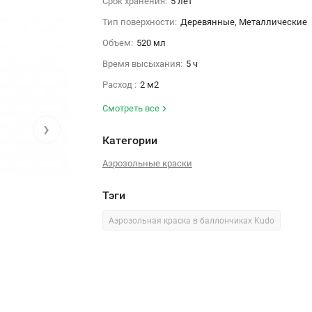
Срок хранения:
5 лет
Тип поверхности:
Деревянные, Металлические
Объем:
520 мл
Время высыхания:
5 ч
Расход :
2 м2
Смотреть все
›
Категории
Аэрозольные краски
Тэги
Аэрозольная краска в баллончиках Kudo