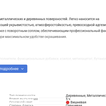
еталлических и деревянных поверхностей. Легко наносится на
рошей укрывистостью, атмосферостойкостью, превосходной адгези
вке с поворотным соплом, обеспечивающим профессиональный фа
 при максимальном удобстве окрашивания.
олнители, функциональные добавки, ксилол, метилацетат, бутанол
подробнее
Тип поверхности
Деревянные, Металличес
Время высыхания
5 ч
Основной цвет
Вишневая
Степень блеска
Глянцевая