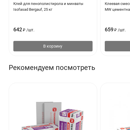
Клей для пенополистирола и минваты
Клеевая смес
Isofasad Bergauf, 25 кг
MW цементная
Тип :
Э
Толщина, мм :
4
642
659
₽
/
шт.
₽
/
шт.
Форма :
П
В корзину
Форма кромки :
L
Рекомендуем посмотреть
Ширина, мм :
5
Элементы зданий и сооружений :
Б
С