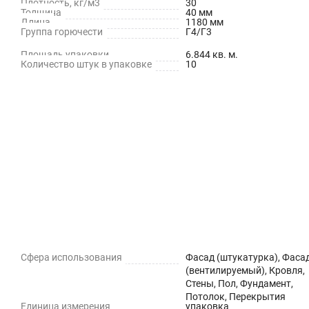
Плотность, кг/м3
30
Толщина
40 мм
Не содержит опасных для здоровья и окружающей среды 
Длина
1180 мм
Группа горючести
Г4/Г3
Не подвержен воздействию грызунов
Площадь упаковки
6.844 кв. м.
Количество штук в упаковке
10
Удобство монтажа, с которым можно легко справиться, н
Сохраняет свои характеристики в течении всего срока сл
Удобен в транспортировке
Бренд :
Т
Прочность на сжатие при 10% линейной деформации,
0
МПа :
Группа горючести :
Г
Сфера использования
Фасад (штукатурка), Фаса
(вентилируемый), Кровля,
Длина, мм :
1
Стены, Пол, Фундамент,
Потолок, Перекрытия
Единица измерения
упаковка