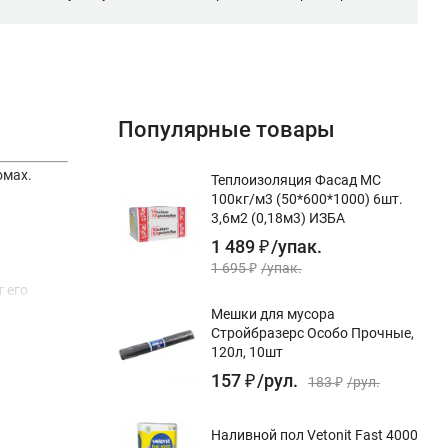
Популярные товары
омах.
Теплоизоляция Фасад МС
100кг/м3 (50*600*1000) 6шт.
3,6м2 (0,18м3) ИЗБА
1 489
₽
/
упак.
1 695
₽
/
упак.
 его
Мешки для мусора
Стройбразерс Особо Прочные,
120л, 10шт
157
₽
/
рул.
183
₽
/
рул.
Наливной пол Vetonit Fast 4000