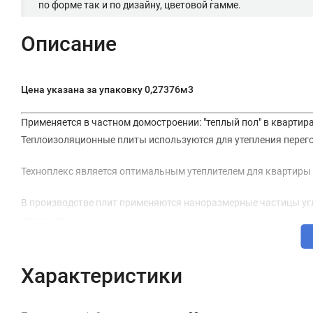
по форме так и по дизайну, цветовой гамме.
Описание
Цена указана за упаковку 0,27376м3
Применяется в частном домостроении: "теплый пол" в квартира
Теплоизоляционные плиты используются для утепления перего
Техноплекс является оптимальным утеплителем для квартиры 
В производстве плит применяются наноразмерные частицы уг
прочность.
Преимущества:
Характеристики
Влагостойкий материал
Не теряет свою форму в течении всего срока эксплуатации