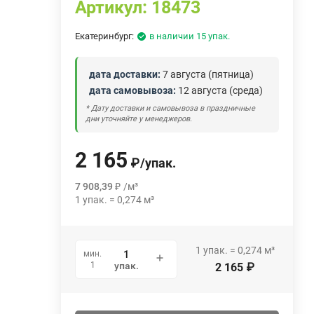
Артикул:
18473
Екатеринбург:
в наличии 15 упак.
дата доставки:
7 августа (пятница)
дата самовывоза:
12 августа (среда)
* Дату доставки и самовывоза в праздничные
дни уточняйте у менеджеров.
2 165
₽
/
упак.
7 908,39
₽
/
м³
1
упак.
=
0,274
м³
1
упак.
=
0,274
м³
мин.
1
упак.
2 165
₽