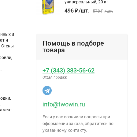
универсальный, 20 кг
496
₽
/
шт.
578
₽
/
шт.
анных и
ат и
Помощь в подборе
, Стены
товара
ровли,
,
+7 (343) 383-56-62
Отдел продаж
е
одки,
info@twowin.ru
,
дамент
Если у вас возникли вопросы при
оформлении заказа, обратитесь по
указанному контакту.