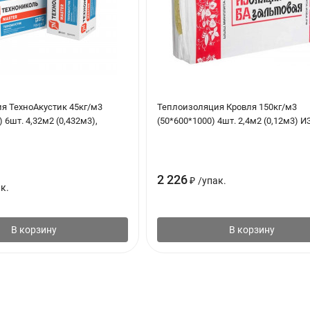
я ТехноАкустик 45кг/м3
Теплоизоляция Кровля 150кг/м3
 6шт. 4,32м2 (0,432м3),
(50*600*1000) 4шт. 2,4м2 (0,12м3) 
2 226
₽
/
упак.
к.
В корзину
В корзину