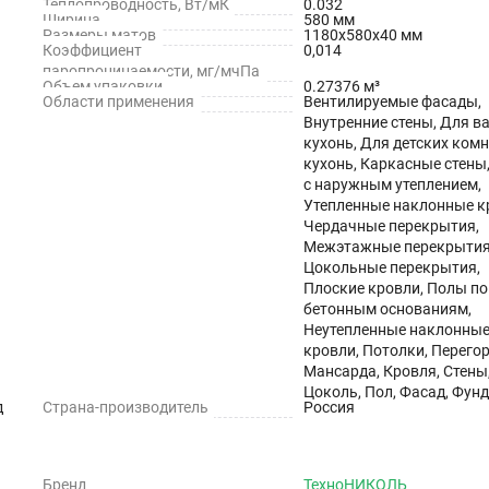
Теплопроводность, Вт/мК
0.032
Ширина
580 мм
вредных веществ
Размеры матов
1180х580х40 мм
Коэффициент
0,014
паропроницаемости, мг/мчПа
Объем упаковки
0.27376 м³
Области применения
Вентилируемые фасады,
е обладая особыми навыками
Внутренние стены, Для в
кухонь, Для детских комн
ужбы
кухонь, Каркасные стены
с наружным утеплением,
Утепленные наклонные к
Чердачные перекрытия,
Межэтажные перекрытия
ЕХНОНИКОЛЬ
Цокольные перекрытия,
Плоские кровли, Полы по
.15
бетонным основаниям,
Неутепленные наклонны
кровли, Потолки, Перегор
Мансарда, Кровля, Стены
4
Цоколь, Пол, Фасад, Фун
д
Страна-производитель
Россия
180.0
Бренд
ТехноНИКОЛЬ