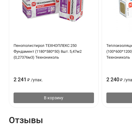
Пенополистирол ТЕХНОПЛЕКС 250
Теплоизоляци
Фундамент (1180*580*50) 8шт. 5,47м2
(100*600*1200)
(0,27376м3) Технониколь
Технониколь
2 241
2 240
₽
/
упак.
₽
/
упа
В корзину
Отзывы