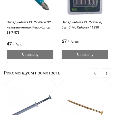
Насадка-бита PH 2х70мм S2
Насадка-бита PH 2х25мм,
намагниченная РемоКолор
5шт CrMo Сибртех 11238
33-7-573
67
₽
/
упак.
47
₽
/
шт.
В корзину
В корзину
‹
›
Рекомендуем посмотреть