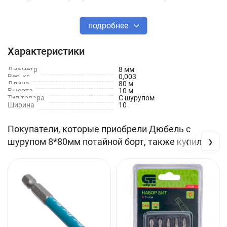
подробнее
Характеристики
Диаметр
8 мм
Вес, кг
0,003
Длина
80 м
Высота
10 м
Тип товара
С шурупом
Ширина
10
Покупатели, которые приобрели Дюбель с
‹
›
шурупом 8*80мм потайной борт, также купили